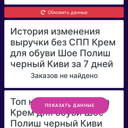
Обновить данные
История изменения
выручки без СПП Крем
для обуви Шое Полиш
черный Киви за 7 дней
Заказов не найдено
Топ категорий бренда
ПОКАЗАТЬ ДАННЫЕ
Крем для обуви Шое
Полиш черный Киви