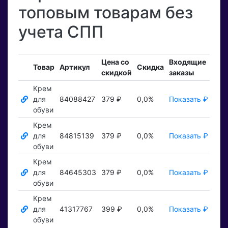
топовым товарам без
учета СПП
Цена со
Входящие
Зак
Товар
Артикул
Скидка
скидкой
заказы
тов
Крем
для
84088427
379 ₽
0,0%
Показать ₽
Пока
обуви
Крем
для
84815139
379 ₽
0,0%
Показать ₽
Пока
обуви
Крем
для
84645303
379 ₽
0,0%
Показать ₽
Пока
обуви
Крем
для
41317767
399 ₽
0,0%
Показать ₽
Пока
обуви