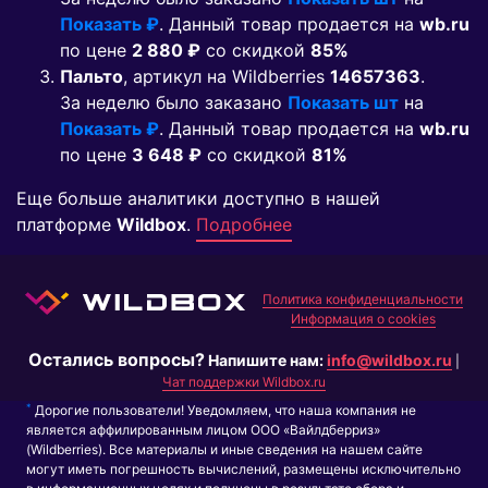
Показать ₽
. Данный товар продается на
wb.ru
по цене
2 880 ₽
co скидкой
85%
Пальто
, артикул на Wildberries
14657363
.
За неделю было заказано
Показать шт
на
Показать ₽
. Данный товар продается на
wb.ru
по цене
3 648 ₽
co скидкой
81%
Еще больше аналитики доступно в нашей
платформе
Wildbox
.
Подробнее
Политика конфиденциальности
Информация о cookies
Остались вопросы?
Напишите нам:
info@wildbox.ru
|
Чат поддержки Wildbox.ru
*
Дорогие пользователи! Уведомляем, что наша компания не
является аффилированным лицом ООО «Вайлдберриз»
(Wildberries). Все материалы и иные сведения на нашем сайте
могут иметь погрешность вычислений, размещены исключительно