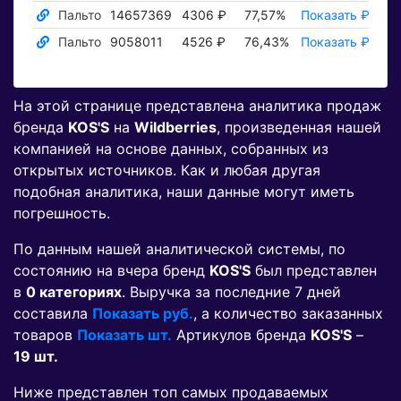
Пальто
14657369
4306 ₽
77,57%
Показать ₽
Пок
Пальто
9058011
4526 ₽
76,43%
Показать ₽
Пок
На этой странице представлена аналитика продаж
бренда
KOS'S
на
Wildberries
, произведенная нашей
компанией на основе данных, собранных из
открытых источников. Как и любая другая
подобная аналитика, наши данные могут иметь
погрешность.
По данным нашей аналитической системы, по
состоянию на вчера бренд
KOS'S
был представлен
в
0 категориях
. Выручка за последние 7 дней
составила
Показать руб.
, а количество заказанных
товаров
Показать шт.
Артикулов бренда
KOS'S
–
19 шт.
Ниже представлен топ самых продаваемых