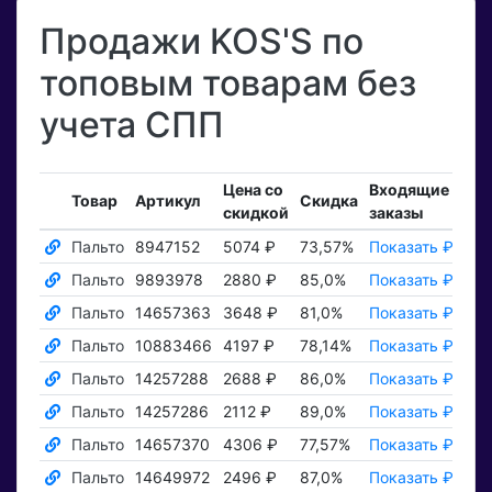
Продажи KOS'S по
топовым товарам без
учета СПП
Цена со
Входящие
Зак
Товар
Артикул
Скидка
скидкой
заказы
то
Пальто
8947152
5074 ₽
73,57%
Показать ₽
Пок
Пальто
9893978
2880 ₽
85,0%
Показать ₽
Пок
Пальто
14657363
3648 ₽
81,0%
Показать ₽
Пок
Пальто
10883466
4197 ₽
78,14%
Показать ₽
Пок
Пальто
14257288
2688 ₽
86,0%
Показать ₽
Пок
Пальто
14257286
2112 ₽
89,0%
Показать ₽
Пок
Пальто
14657370
4306 ₽
77,57%
Показать ₽
Пок
Пальто
14649972
2496 ₽
87,0%
Показать ₽
Пок