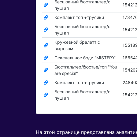
Бесшовный бюстгальтер/с
15421
пуш ап
Комплект топ +трусики
17347
Бесшовный бюстгальтер/с
15421
пуш ап
Кружевной бралетт с
15518
вырезом
Сексуальное боди "MISTERY"
16654
Бюстгальтер/бюстье/топ "You
15420
are special"
Комплект топ +трусики
24840
Бесшовный бюстгальтер/с
15421
пуш ап
На этой странице представлена аналит