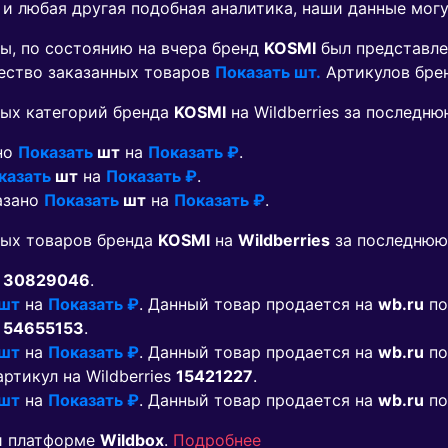
 и любая другая подобная аналитика, наши данные мог
ы, по состоянию на вчера бренд
KOSMI
был представле
чество заказанных товаров
Показать шт.
Артикулов бре
ых категорий бренда
KOSMI
на Wildberries за последн
ано
Показать
шт
на
Показать ₽
.
казать
шт
на
Показать ₽
.
казано
Показать
шт
на
Показать ₽
.
мых товаров бренда
KOSMI
на
Wildberries
за последнюю 
s
30829046
.
 шт
на
Показать ₽
. Данный товар продается на
wb.ru
по
s
54655153
.
 шт
на
Показать ₽
. Данный товар продается на
wb.ru
по
 артикул на Wildberries
15421227
.
 шт
на
Показать ₽
. Данный товар продается на
wb.ru
по
й платформе
Wildbox
.
Подробнее