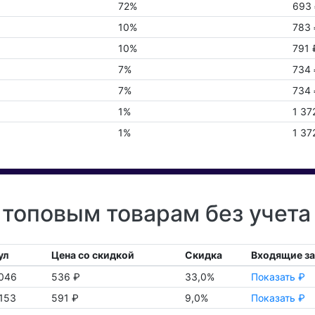
72%
693
10%
783 
10%
791 
7%
734 
7%
734 
1%
1 37
1%
1 37
топовым товарам без учет
ул
Цена со скидкой
Скидка
Входящие з
046
536 ₽
33,0%
Показать ₽
153
591 ₽
9,0%
Показать ₽