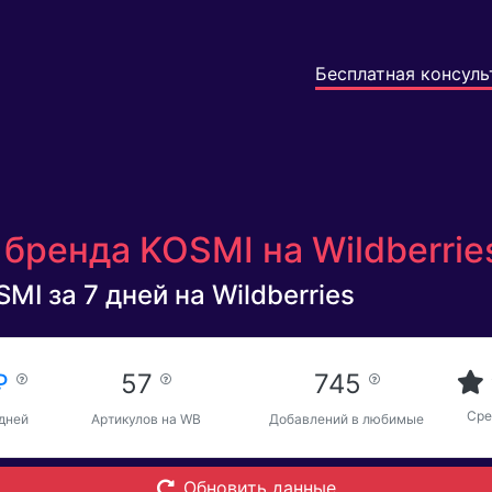
Бесплатная консуль
бренда KOSMI на Wildberri
MI за 7 дней на Wildberries
 ₽
57
745
Сре
 дней
Артикулов на WB
Добавлений в любимые
Обновить данные