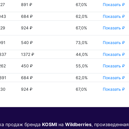
227
891 ₽
67,0%
Показать ₽
043
684 ₽
62,0%
Показать ₽
229
924 ₽
67,0%
Показать ₽
991
540 ₽
73,0%
Показать ₽
337
1372 ₽
44,0%
Показать ₽
262
450 ₽
55,0%
Показать ₽
891
684 ₽
62,0%
Показать ₽
230
924 ₽
67,0%
Показать ₽
ика продаж бренда
KOSMI
на
Wildberries
, произведенна