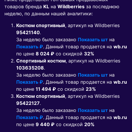
товаров бренда
KL
на
Wildberries
за последнюю
неделю, по данным нашей аналитики:
Костюм спортивный
, артикул на Wildberries
95421140
.
За неделю было заказано
Показать шт
на
Показать ₽
. Данный товар продается на
wb.ru
по цене
8 024 ₽
co скидкой
32%
Спортивный костюм
, артикул на Wildberries
103635208
.
За неделю было заказано
Показать шт
на
Показать ₽
. Данный товар продается на
wb.ru
по цене
11 494 ₽
co скидкой
23%
Костюм спортивный
, артикул на Wildberries
95422127
.
За неделю было заказано
Показать шт
на
Показать ₽
. Данный товар продается на
wb.ru
по цене
9 440 ₽
co скидкой
20%