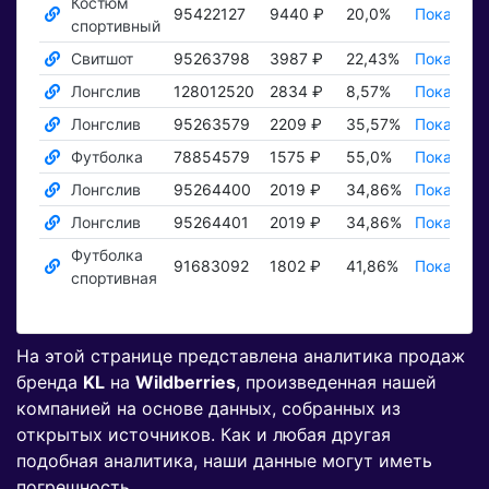
Костюм
95422127
9440 ₽
20,0%
Показать
спортивный
Свитшот
95263798
3987 ₽
22,43%
Показать
Лонгслив
128012520
2834 ₽
8,57%
Показать
Лонгслив
95263579
2209 ₽
35,57%
Показать
Футболка
78854579
1575 ₽
55,0%
Показать
Лонгслив
95264400
2019 ₽
34,86%
Показать
Лонгслив
95264401
2019 ₽
34,86%
Показать
Футболка
91683092
1802 ₽
41,86%
Показать
спортивная
На этой странице представлена аналитика продаж
бренда
KL
на
Wildberries
, произведенная нашей
компанией на основе данных, собранных из
открытых источников. Как и любая другая
подобная аналитика, наши данные могут иметь
погрешность.