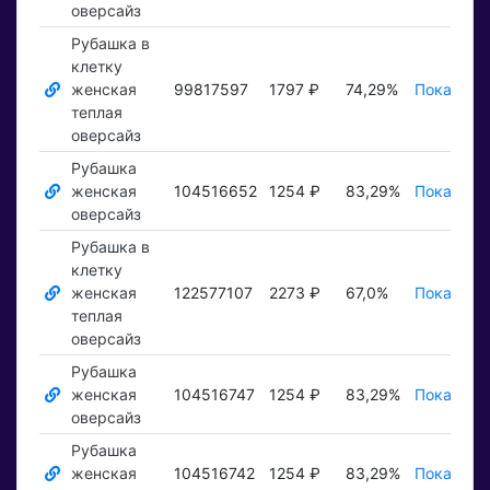
оверсайз
Рубашка в
клетку
женская
99817597
1797 ₽
74,29%
Показать
теплая
оверсайз
Рубашка
женская
104516652
1254 ₽
83,29%
Показать
оверсайз
Рубашка в
клетку
женская
122577107
2273 ₽
67,0%
Показать
теплая
оверсайз
Рубашка
женская
104516747
1254 ₽
83,29%
Показать
оверсайз
Рубашка
женская
104516742
1254 ₽
83,29%
Показать