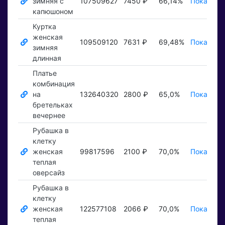
зимняя с
107509627
7450 ₽
66,14%
Показать
капюшоном
Куртка
женская
109509120
7631 ₽
69,48%
Показать
зимняя
длинная
Платье
комбинация
на
132640320
2800 ₽
65,0%
Показать
бретельках
вечернее
Рубашка в
клетку
женская
99817596
2100 ₽
70,0%
Показать
теплая
оверсайз
Рубашка в
клетку
женская
122577108
2066 ₽
70,0%
Показать
теплая