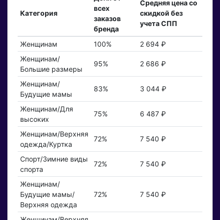
Средняя цена со
всех
Категория
скидкой без
заказов
учета СПП
бренда
Женщинам
100%
2 694 ₽
Женщинам/
95%
2 686 ₽
Большие размеры
Женщинам/
83%
3 044 ₽
Будущие мамы
Женщинам/Для
75%
6 487 ₽
высоких
Женщинам/Верхняя
72%
7 540 ₽
одежда/Куртка
Спорт/Зимние виды
72%
7 540 ₽
спорта
Женщинам/
Будущие мамы/
72%
7 540 ₽
Верхняя одежда
Женщинам/Верхняя