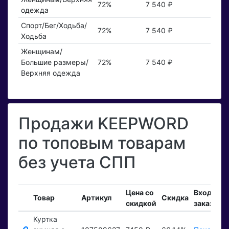
72%
7 540 ₽
одежда
Спорт/Бег/Ходьба/
72%
7 540 ₽
Ходьба
Женщинам/
Большие размеры/
72%
7 540 ₽
Верхняя одежда
Продажи KEEPWORD
по топовым товарам
без учета СПП
Цена со
Входящи
Товар
Артикул
Скидка
скидкой
заказы
Куртка