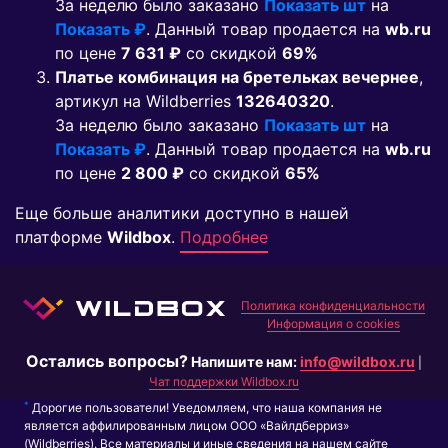
За неделю было заказано
Показать шт
на
Показать ₽
. Данный товар продается на
wb.ru
по цене
7 631 ₽
co скидкой
69%
Платье комбинация на бретельках вечернее
,
артикул на Wildberries
132640320
.
За неделю было заказано
Показать шт
на
Показать ₽
. Данный товар продается на
wb.ru
по цене
2 800 ₽
co скидкой
65%
Еще больше аналитики доступно в нашей
платформе
Wildbox
.
Подробнее
Политика конфиденциальности
Информация о cookies
Остались вопросы?
Напишите нам:
info@wildbox.ru
|
Чат поддержки Wildbox.ru
*
Дорогие пользователи! Уведомляем, что наша компания не
является аффилированным лицом ООО «Вайлдберриз»
(Wildberries). Все материалы и иные сведения на нашем сайте