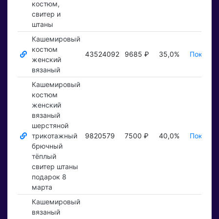
костюм,
свитер и
штаны
Кашемировый
костюм
43524092
9685 ₽
35,0%
Показат
женский
вязаный
Кашемировый
костюм
женский
вязаный
шерстяной
трикотажный
9820579
7500 ₽
40,0%
Показат
брючный
тёплый
свитер штаны
подарок 8
марта
Кашемировый
вязаный