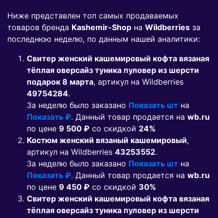
Ниже представлен топ самых продаваемых
товаров бренда
Kashemir-Shop
на
Wildberries
за
последнюю неделю, по данным нашей аналитики:
Свитер женский кашемировый кофта вязаная
тёплая оверсайз туника пуловер из шерсти
подарок 8 марта
, артикул на Wildberries
49754284
.
За неделю было заказано
Показать шт
на
Показать ₽
. Данный товар продается на
wb.ru
по цене
9 500 ₽
co скидкой
24%
Костюм женский вязаный кашемировый
,
артикул на Wildberries
43253552
.
За неделю было заказано
Показать шт
на
Показать ₽
. Данный товар продается на
wb.ru
по цене
9 450 ₽
co скидкой
30%
Свитер женский кашемировый кофта вязаная
тёплая оверсайз туника пуловер из шерсти