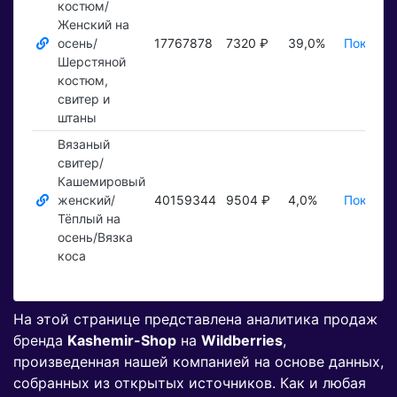
костюм/
Женский на
осень/
17767878
7320 ₽
39,0%
Показат
Шерстяной
костюм,
свитер и
штаны
Вязаный
свитер/
Кашемировый
женский/
40159344
9504 ₽
4,0%
Показат
Тёплый на
осень/Вязка
коса
На этой странице представлена аналитика продаж
бренда
Kashemir-Shop
на
Wildberries
,
произведенная нашей компанией на основе данных,
собранных из открытых источников. Как и любая