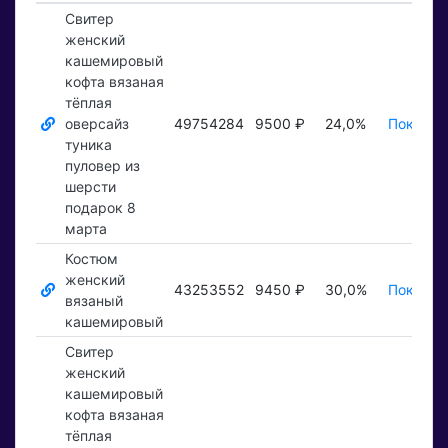
Свитер
женский
кашемировый
кофта вязаная
тёплая
оверсайз
49754284
9500 ₽
24,0%
Показат
туника
пуловер из
шерсти
подарок 8
марта
Костюм
женский
43253552
9450 ₽
30,0%
Показат
вязаный
кашемировый
Свитер
женский
кашемировый
кофта вязаная
тёплая