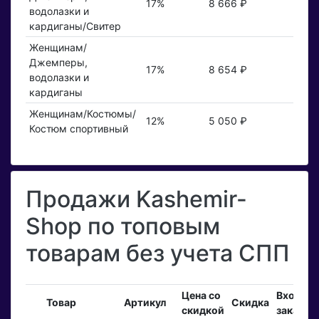
17%
8 666 ₽
водолазки и
кардиганы/Свитер
Женщинам/
Джемперы,
17%
8 654 ₽
водолазки и
кардиганы
Женщинам/Костюмы/
12%
5 050 ₽
Костюм спортивный
Продажи Kashemir-
Shop по топовым
товарам без учета СПП
Цена со
Входящ
Товар
Артикул
Скидка
скидкой
заказы