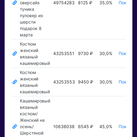
оверсайз
49754283
8125 ₽
35,0%
Показат
туника
пуловер из
шерсти
подарок 8
марта
Костюм
женский
43253551
9730 ₽
30,0%
Показат
вязаный
кашемировый
Костюм
женский
43253553
9450 ₽
30,0%
Показат
вязаный
кашемировый
Кашемировый
вязаный
костюм/
Женский на
осень/
10638038
6545 ₽
45,0%
Показат
Шерстяной