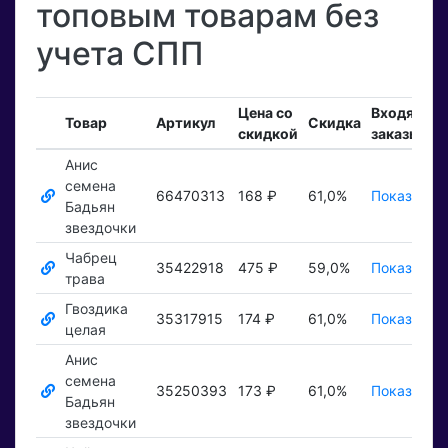
топовым товарам без
учета СПП
Цена со
Входящие
Товар
Артикул
Скидка
скидкой
заказы
Анис
семена
66470313
168 ₽
61,0%
Показать ₽
Бадьян
звездочки
Чабрец
35422918
475 ₽
59,0%
Показать ₽
трава
Гвоздика
35317915
174 ₽
61,0%
Показать ₽
целая
Анис
семена
35250393
173 ₽
61,0%
Показать ₽
Бадьян
звездочки