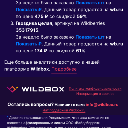
За неделю было заказано
Показать шт
на
Показать ₽
. Данный товар продается на
wb.ru
по цене
475 ₽
co скидкой
59%
Гвоздика целая
, артикул на Wildberries
35317915
.
За неделю было заказано
Показать шт
на
Показать ₽
. Данный товар продается на
wb.ru
по цене
174 ₽
co скидкой
61%
Еще больше аналитики доступно в нашей
платформе
Wildbox
.
Подробнее
Политика конфиденциальности
Информация о cookies
Остались вопросы?
Напишите нам:
info@wildbox.ru
|
Чат поддержки Wildbox.ru
*
Дорогие пользователи! Уведомляем, что наша компания не
является аффилированным лицом ООО «Вайлдберриз»
(Wildberries). Все материалы и иные сведения на нашем сайте