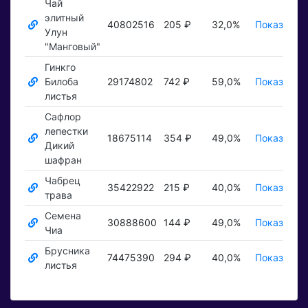
Чай
элитный
40802516
205 ₽
32,0%
Показать ₽
Улун
"Манговый"
Гинкго
Билоба
29174802
742 ₽
59,0%
Показать ₽
листья
Сафлор
лепестки
18675114
354 ₽
49,0%
Показать ₽
Дикий
шафран
Чабрец
35422922
215 ₽
40,0%
Показать ₽
трава
Семена
30888600
144 ₽
49,0%
Показать ₽
Чиа
Брусника
74475390
294 ₽
40,0%
Показать ₽
листья