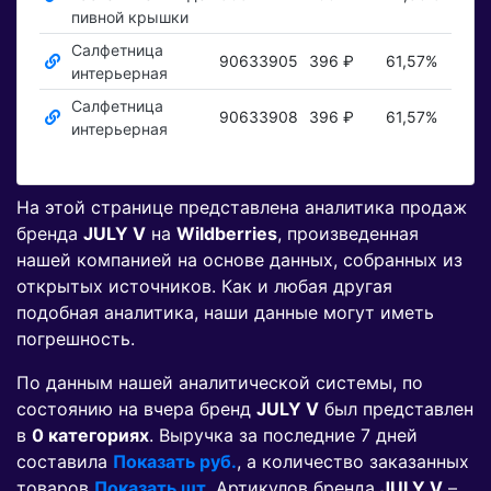
пивной крышки
Салфетница
90633905
396 ₽
61,57%
Пока
интерьерная
Салфетница
90633908
396 ₽
61,57%
Пока
интерьерная
На этой странице представлена аналитика продаж
бренда
JULY V
на
Wildberries
, произведенная
нашей компанией на основе данных, собранных из
открытых источников. Как и любая другая
подобная аналитика, наши данные могут иметь
погрешность.
По данным нашей аналитической системы, по
состоянию на вчера бренд
JULY V
был представлен
в
0 категориях
. Выручка за последние 7 дней
составила
Показать руб.
, а количество заказанных
товаров
Показать шт.
Артикулов бренда
JULY V
–