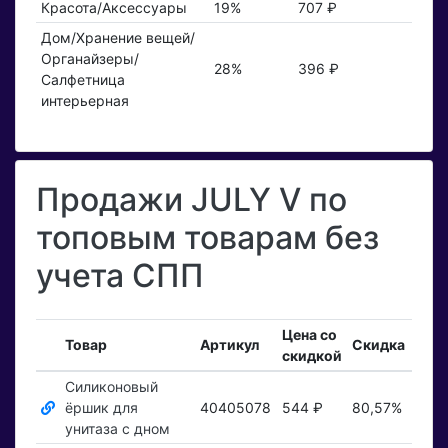
Красота/Аксессуары
19%
707 ₽
Дом/Хранение вещей/
Органайзеры/
28%
396 ₽
Салфетница
интерьерная
Продажи JULY V по
топовым товарам без
учета СПП
Цена со
Вхо
Товар
Артикул
Скидка
скидкой
зака
Силиконовый
ёршик для
40405078
544 ₽
80,57%
Пока
унитаза с дном