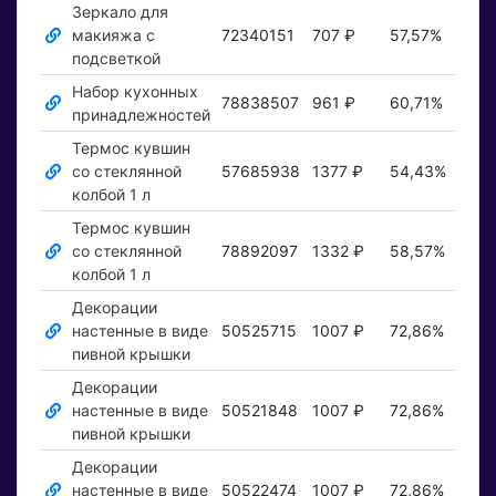
Зеркало для
макияжа с
72340151
707 ₽
57,57%
Пока
подсветкой
Набор кухонных
78838507
961 ₽
60,71%
Пока
принадлежностей
Термос кувшин
со стеклянной
57685938
1377 ₽
54,43%
Пока
колбой 1 л
Термос кувшин
со стеклянной
78892097
1332 ₽
58,57%
Пока
колбой 1 л
Декорации
настенные в виде
50525715
1007 ₽
72,86%
Пока
пивной крышки
Декорации
настенные в виде
50521848
1007 ₽
72,86%
Пока
пивной крышки
Декорации
настенные в виде
50522474
1007 ₽
72,86%
Пока