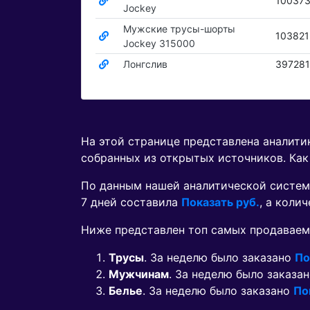
10037
Jockey
Мужские трусы-шорты
10382
Jockey 315000
Лонгслив
39728
На этой странице представлена аналит
собранных из открытых источников. Как
По данным нашей аналитической систем
7 дней составила
Показать руб.
, а коли
Ниже представлен топ самых продаваем
Трусы
. За неделю было заказано
По
Мужчинам
. За неделю было заказа
Белье
. За неделю было заказано
По