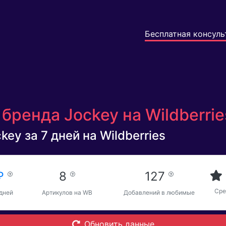
Бесплатная консуль
бренда Jockey на Wildberri
ey за 7 дней на Wildberries
 ₽
8
127
Сре
 дней
Артикулов на WB
Добавлений в любимые
Обновить данные