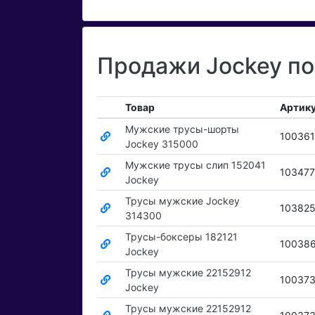
Продажи Jockey по
Товар
Артик
Мужские трусы-шорты
10036
Jockey 315000
Мужские трусы слип 152041
103477
Jockey
Трусы мужские Jockey
10382
314300
Трусы-боксеры 182121
10038
Jockey
Трусы мужские 22152912
10037
Jockey
Трусы мужские 22152912