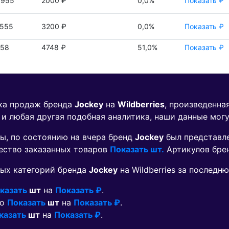
3955
2000 ₽
0,0%
Показать ₽
1555
3200 ₽
0,0%
Показать ₽
158
4748 ₽
51,0%
Показать ₽
ика продаж бренда
Jockey
на
Wildberries
, произведенна
 и любая другая подобная аналитика, наши данные мог
ы, по состоянию на вчера бренд
Jockey
был представл
чество заказанных товаров
Показать шт.
Артикулов бре
ых категорий бренда
Jockey
на Wildberries за последн
казать
шт
на
Показать ₽
.
но
Показать
шт
на
Показать ₽
.
казать
шт
на
Показать ₽
.