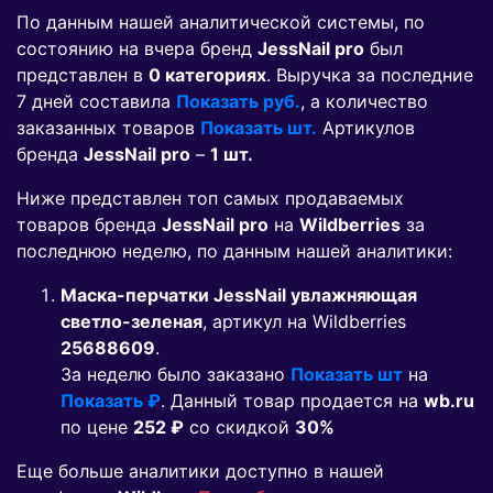
По данным нашей аналитической системы, по
состоянию на вчера бренд
JessNail pro
был
представлен в
0 категориях
. Выручка за последние
7 дней составила
Показать руб.
, а количество
заказанных товаров
Показать шт.
Артикулов
бренда
JessNail pro
–
1 шт.
Ниже представлен топ самых продаваемых
товаров бренда
JessNail pro
на
Wildberries
за
последнюю неделю, по данным нашей аналитики:
Маска-перчатки JessNail увлажняющая
светло-зеленая
, артикул на Wildberries
25688609
.
За неделю было заказано
Показать шт
на
Показать ₽
. Данный товар продается на
wb.ru
по цене
252 ₽
co скидкой
30%
Еще больше аналитики доступно в нашей