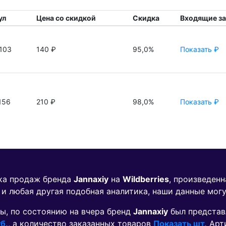
ул
Цена со скидкой
Скидка
Входящие з
103
140 ₽
95,0%
Показать ₽
156
210 ₽
98,0%
Показать ₽
ика продаж бренда
Jannaxiy
на
Wildberries
, произведен
 и любая другая подобная аналитика, наши данные мог
ы, по состоянию на вчера бренд
Jannaxiy
был представ
б.
, а количество заказанных товаров
Показать шт.
Арт