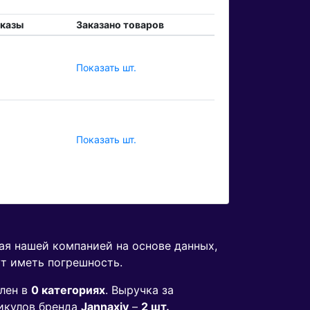
аказы
Заказано товаров
Показать шт.
Показать шт.
ная нашей компанией на основе данных,
ут иметь погрешность.
лен в
0 категориях
. Выручка за
икулов бренда
Jannaxiy
–
2 шт.