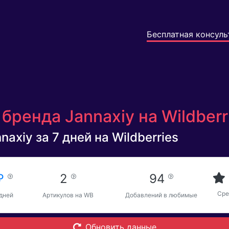
Бесплатная консуль
бренда Jannaxiy на Wildberr
axiy за 7 дней на Wildberries
 ₽
2
94
Сре
 дней
Артикулов на WB
Добавлений в любимые
Обновить данные