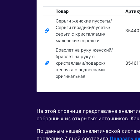
Товар
Артик
Серьги женские пуссеты/
Серьги гвоздики/пусеты/
35440
серьги с кристаллами/
маленькие сережки
Браслет на руку женский/
браслет на руку с
кристаллами/подарок/
35461
цепочка с подвесками
оригинальная
На этой странице представлена аналит
собранных из открытых источников. Как
По данным нашей аналитической систем
последние 7 дней составила
Показать ру