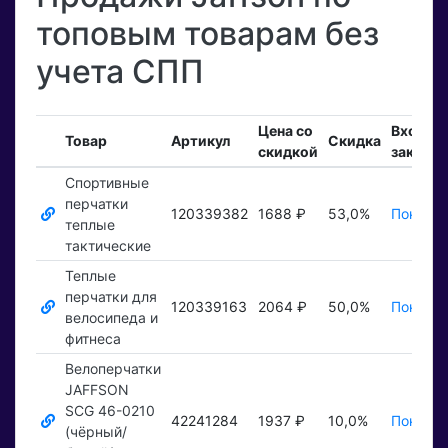
топовым товарам без
учета СПП
Цена со
Входящ
Товар
Артикул
Скидка
скидкой
заказы
Спортивные
перчатки
120339382
1688 ₽
53,0%
Показат
теплые
тактические
Теплые
перчатки для
120339163
2064 ₽
50,0%
Показат
велосипеда и
фитнеса
Велоперчатки
JAFFSON
SCG 46-0210
42241284
1937 ₽
10,0%
Показат
(чёрный/