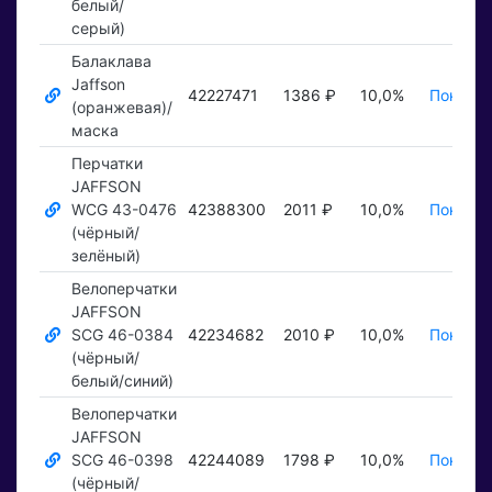
белый/
серый)
Балаклава
Jaffson
42227471
1386 ₽
10,0%
Показат
(оранжевая)/
маска
Перчатки
JAFFSON
WCG 43-0476
42388300
2011 ₽
10,0%
Показат
(чёрный/
зелёный)
Велоперчатки
JAFFSON
SCG 46-0384
42234682
2010 ₽
10,0%
Показат
(чёрный/
белый/синий)
Велоперчатки
JAFFSON
SCG 46-0398
42244089
1798 ₽
10,0%
Показат
(чёрный/