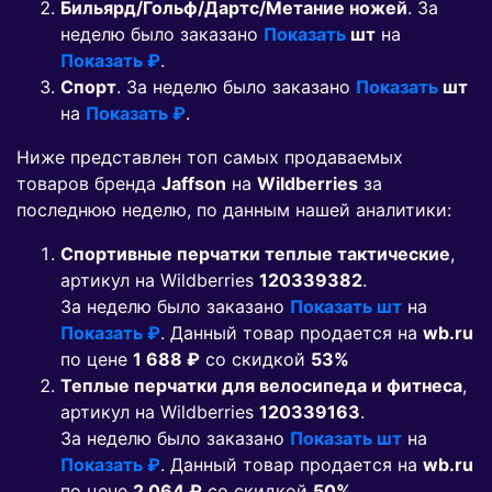
Бильярд/Гольф/Дартс/Метание ножей
. За
неделю было заказано
Показать
шт
на
Показать ₽
.
Спорт
. За неделю было заказано
Показать
шт
на
Показать ₽
.
Ниже представлен топ самых продаваемых
товаров бренда
Jaffson
на
Wildberries
за
последнюю неделю, по данным нашей аналитики:
Спортивные перчатки теплые тактические
,
артикул на Wildberries
120339382
.
За неделю было заказано
Показать шт
на
Показать ₽
. Данный товар продается на
wb.ru
по цене
1 688 ₽
co скидкой
53%
Теплые перчатки для велосипеда и фитнеса
,
артикул на Wildberries
120339163
.
За неделю было заказано
Показать шт
на
Показать ₽
. Данный товар продается на
wb.ru
по цене
2 064 ₽
co скидкой
50%