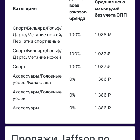
Средняя цена
всех
Категория
со скидкой
заказов
без учета СПП
бренда
Спорт/Бильярд/Гольф/
Дартс/Метание ножей/
100%
1 988 ₽
Перчатки спортивные
Спорт/Бильярд/Гольф/
100%
1 987 ₽
Дартс/Метание ножей
Спорт
100%
1 987 ₽
Аксессуары/Головные
0%
1 386 ₽
уборы/Балаклава
Аксессуары/Головные
0%
1 386 ₽
уборы
Аксессуары
0%
1 386 ₽
Продажи Jaffson по