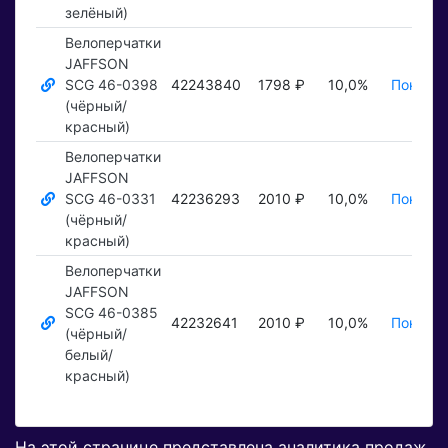
зелёный)
Велоперчатки
JAFFSON
SCG 46-0398
42243840
1798 ₽
10,0%
Показат
(чёрный/
красный)
Велоперчатки
JAFFSON
SCG 46-0331
42236293
2010 ₽
10,0%
Показат
(чёрный/
красный)
Велоперчатки
JAFFSON
SCG 46-0385
42232641
2010 ₽
10,0%
Показат
(чёрный/
белый/
красный)
На этой странице представлена аналитика продаж