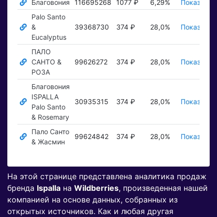
Благовония
116695268
1077 ₽
6,29%
Показать 
Palo Santo
&
39368730
374 ₽
28,0%
Показать 
Eucalyptus
ПАЛО
САНТО &
99626272
374 ₽
28,0%
Показать 
РОЗА
Благовония
ISPALLA
30935315
374 ₽
28,0%
Показать 
Palo Santo
& Rosemary
Пало Санто
99624842
374 ₽
28,0%
Показать 
& Жасмин
На этой странице представлена аналитика продаж
бренда
Ispalla
на
Wildberries
, произведенная нашей
компанией на основе данных, собранных из
открытых источников. Как и любая другая