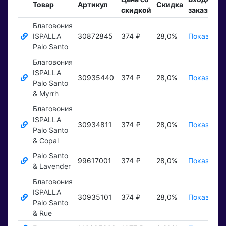
Товар
Артикул
Скидка
скидкой
заказы
Благовония
ISPALLA
30872845
374 ₽
28,0%
Показать 
Palo Santo
Благовония
ISPALLA
30935440
374 ₽
28,0%
Показать 
Palo Santo
& Myrrh
Благовония
ISPALLA
30934811
374 ₽
28,0%
Показать 
Palo Santo
& Copal
Palo Santo
99617001
374 ₽
28,0%
Показать 
& Lavender
Благовония
ISPALLA
30935101
374 ₽
28,0%
Показать 
Palo Santo
& Rue