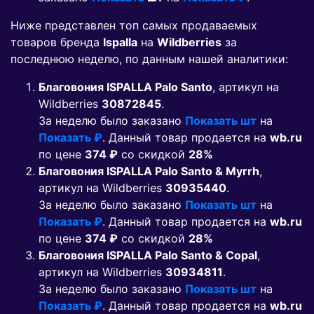
Ниже представлен топ самых продаваемых
товаров бренда
Ispalla
на
Wildberries
за
последнюю неделю, по данным нашей аналитики:
Благовония ISPALLA Palo Santo
, артикул на
Wildberries
30872845
.
За неделю было заказано
Показать шт
на
Показать ₽
. Данный товар продается на
wb.ru
по цене
374 ₽
co скидкой
28%
Благовония ISPALLA Palo Santo & Myrrh
,
артикул на Wildberries
30935440
.
За неделю было заказано
Показать шт
на
Показать ₽
. Данный товар продается на
wb.ru
по цене
374 ₽
co скидкой
28%
Благовония ISPALLA Palo Santo & Copal
,
артикул на Wildberries
30934811
.
За неделю было заказано
Показать шт
на
Показать ₽
. Данный товар продается на
wb.ru