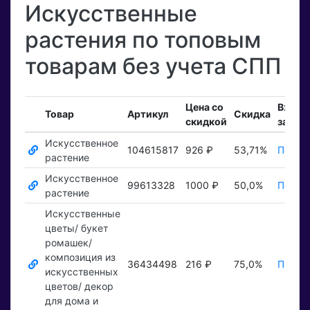
Искусственные
растения по топовым
товарам без учета СПП
Цена со
Входя
Товар
Артикул
Скидка
скидкой
заказ
Искусственное
104615817
926 ₽
53,71%
Показа
растение
Искусственное
99613328
1000 ₽
50,0%
Показа
растение
Искусственные
цветы/ букет
ромашек/
композиция из
36434498
216 ₽
75,0%
Показа
искусственных
цветов/ декор
для дома и