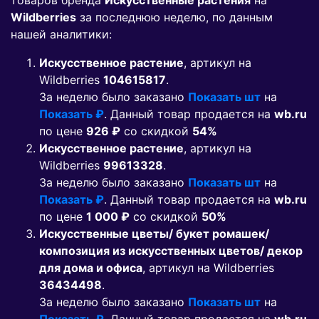
товаров бренда
Искусственные растения
на
Wildberries
за последнюю неделю, по данным
нашей аналитики:
Искусственное растение
, артикул на
Wildberries
104615817
.
За неделю было заказано
Показать шт
на
Показать ₽
. Данный товар продается на
wb.ru
по цене
926 ₽
co скидкой
54%
Искусственное растение
, артикул на
Wildberries
99613328
.
За неделю было заказано
Показать шт
на
Показать ₽
. Данный товар продается на
wb.ru
по цене
1 000 ₽
co скидкой
50%
Искусственные цветы/ букет ромашек/
композиция из искусственных цветов/ декор
для дома и офиса
, артикул на Wildberries
36434498
.
За неделю было заказано
Показать шт
на