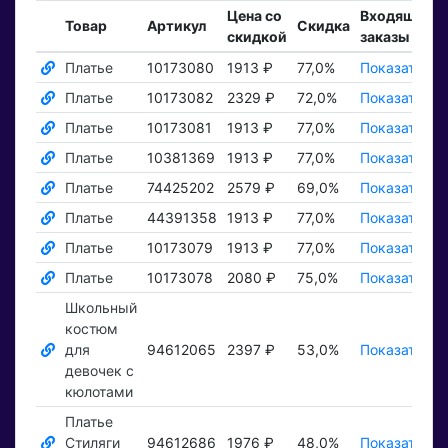
Цена со
Входящие
Товар
Артикул
Скидка
скидкой
заказы
Платье
10173080
1913 ₽
77,0%
Показать ₽
Платье
10173082
2329 ₽
72,0%
Показать ₽
Платье
10173081
1913 ₽
77,0%
Показать ₽
Платье
10381369
1913 ₽
77,0%
Показать ₽
Платье
74425202
2579 ₽
69,0%
Показать ₽
Платье
44391358
1913 ₽
77,0%
Показать ₽
Платье
10173079
1913 ₽
77,0%
Показать ₽
Платье
10173078
2080 ₽
75,0%
Показать ₽
Школьный
костюм
для
94612065
2397 ₽
53,0%
Показать ₽
девочек с
кюлотами
Платье
Стиляги
94612686
1976 ₽
48,0%
Показать ₽