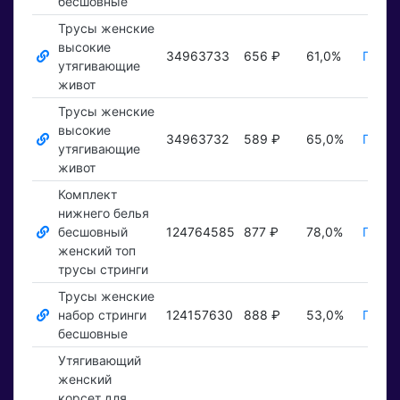
бесшовные
Трусы женские
высокие
34963733
656 ₽
61,0%
Показ
утягивающие
живот
Трусы женские
высокие
34963732
589 ₽
65,0%
Показ
утягивающие
живот
Комплект
нижнего белья
бесшовный
124764585
877 ₽
78,0%
Показ
женский топ
трусы стринги
Трусы женские
набор стринги
124157630
888 ₽
53,0%
Показ
бесшовные
Утягивающий
женский
корсет для