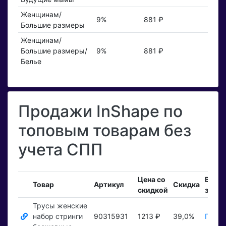
Женщинам/
9%
881 ₽
Большие размеры
Женщинам/
Большие размеры/
9%
881 ₽
Белье
Продажи InShape по
топовым товарам без
учета СПП
Цена со
Вход
Товар
Артикул
Скидка
скидкой
заказ
Трусы женские
набор стринги
90315931
1213 ₽
39,0%
Показ