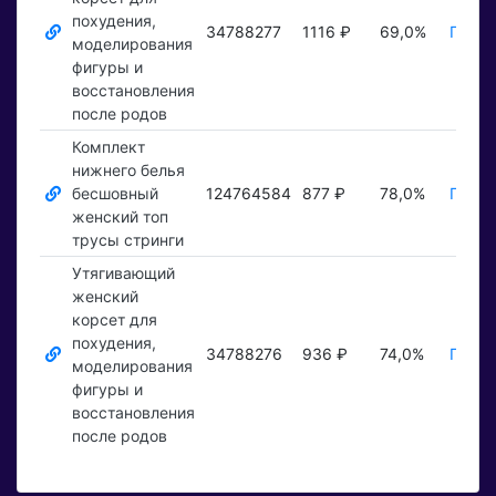
похудения,
34788277
1116 ₽
69,0%
Показ
моделирования
фигуры и
восстановления
после родов
Комплект
нижнего белья
бесшовный
124764584
877 ₽
78,0%
Показ
женский топ
трусы стринги
Утягивающий
женский
корсет для
похудения,
34788276
936 ₽
74,0%
Показ
моделирования
фигуры и
восстановления
после родов