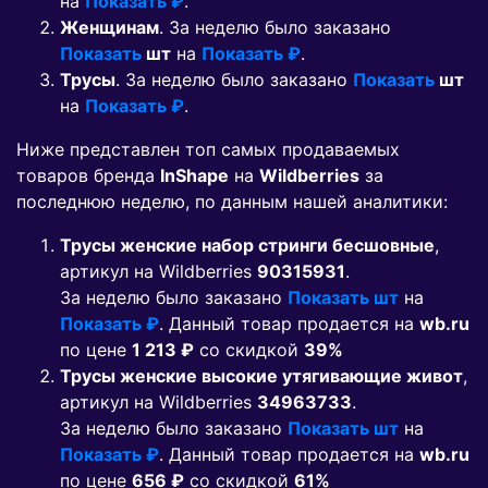
на
Показать ₽
.
Женщинам
. За неделю было заказано
Показать
шт
на
Показать ₽
.
Трусы
. За неделю было заказано
Показать
шт
на
Показать ₽
.
Ниже представлен топ самых продаваемых
товаров бренда
InShape
на
Wildberries
за
последнюю неделю, по данным нашей аналитики:
Трусы женские набор стринги бесшовные
,
артикул на Wildberries
90315931
.
За неделю было заказано
Показать шт
на
Показать ₽
. Данный товар продается на
wb.ru
по цене
1 213 ₽
co скидкой
39%
Трусы женские высокие утягивающие живот
,
артикул на Wildberries
34963733
.
За неделю было заказано
Показать шт
на
Показать ₽
. Данный товар продается на
wb.ru
по цене
656 ₽
co скидкой
61%