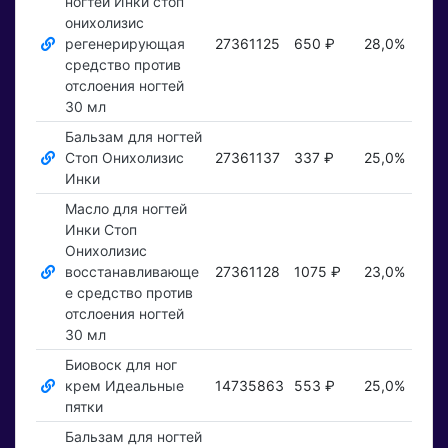
ногтей Инки стоп
онихолизис
регенерирующая
27361125
650 ₽
28,0%
По
средство против
отслоения ногтей
30 мл
Бальзам для ногтей
Стоп Онихолизис
27361137
337 ₽
25,0%
По
Инки
Масло для ногтей
Инки Стоп
Онихолизис
восстанавливающе
27361128
1075 ₽
23,0%
По
е средство против
отслоения ногтей
30 мл
Биовоск для ног
крем Идеальные
14735863
553 ₽
25,0%
По
пятки
Бальзам для ногтей