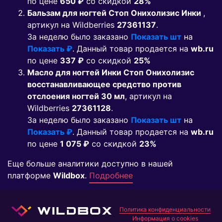
по цене
650 ₽
co скидкой
28%
Бальзам для ногтей Стоп Онихолизис Инки
,
артикул на Wildberries
27361137
.
За неделю было заказано
Показать шт
на
Показать ₽
. Данный товар продается на
wb.ru
по цене
337 ₽
co скидкой
25%
Масло для ногтей Инки Стоп Онихолизис
восстанавливающее средство против
отслоения ногтей 30 мл
, артикул на
Wildberries
27361128
.
За неделю было заказано
Показать шт
на
Показать ₽
. Данный товар продается на
wb.ru
по цене
1 075 ₽
co скидкой
23%
Еще больше аналитики доступно в нашей
платформе
Wildbox
.
Подробнее
Политика конфиденциальности
Информация о cookies