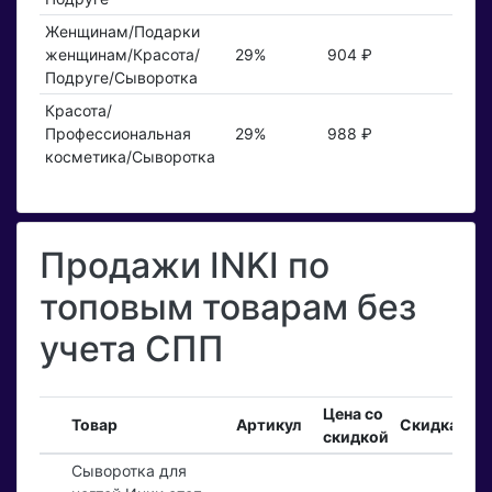
Женщинам/Подарки
женщинам/Красота/
29%
904 ₽
Подруге/Сыворотка
Красота/
Профессиональная
29%
988 ₽
косметика/Сыворотка
Продажи INKI по
топовым товарам без
учета СПП
Цена со
Вх
Товар
Артикул
Скидка
скидкой
за
Сыворотка для