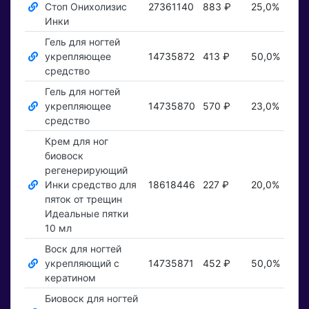
Стоп Онихолизис
27361140
883 ₽
25,0%
По
Инки
Гель для ногтей
укрепляющее
14735872
413 ₽
50,0%
По
средство
Гель для ногтей
укрепляющее
14735870
570 ₽
23,0%
По
средство
Крем для ног
биовоск
регенерирующий
Инки средство для
18618446
227 ₽
20,0%
По
пяток от трещин
Идеальные пятки
10 мл
Воск для ногтей
укрепляющий с
14735871
452 ₽
50,0%
По
кератином
Биовоск для ногтей