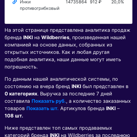
Инки
14735864
912 ₽
20,0%
По
противогрибковый
На этой странице представлена аналитика продаж
бренда
INKI
на
Wildberries
, произведенная нашей
компанией на основе данных, собранных из
открытых источников. Как и любая другая
подобная аналитика, наши данные могут иметь
погрешность.
По данным нашей аналитической системы, по
состоянию на вчера бренд
INKI
был представлен в
0 категориях
. Выручка за последние 7 дней
составила
Показать руб.
, а количество заказанных
товаров
Показать шт.
Артикулов бренда
INKI
–
108 шт.
Ниже представлен топ самых продаваемых
категорий бренда
INKI
на Wildberries за последнюю