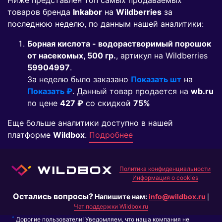
Ниже представлен топ самых продаваемых
товаров бренда
Inkabor
на
Wildberries
за
последнюю неделю, по данным нашей аналитики:
Борная кислота - водорастворимый порошок
от насекомых, 500 гр.
, артикул на Wildberries
59904997
.
За неделю было заказано
Показать шт
на
Показать ₽
. Данный товар продается на
wb.ru
по цене
427 ₽
co скидкой
75%
Еще больше аналитики доступно в нашей
платформе
Wildbox
.
Подробнее
Политика конфиденциальности
Информация о cookies
Остались вопросы?
Напишите нам:
info@wildbox.ru
|
Чат поддержки Wildbox.ru
*
Дорогие пользователи! Уведомляем, что наша компания не