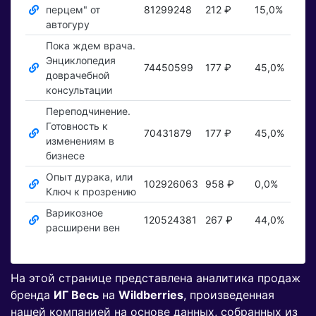
перцем" от
81299248
212 ₽
15,0%
Пок
автогуру
Пока ждем врача.
Энциклопедия
74450599
177 ₽
45,0%
Пок
доврачебной
консультации
Переподчинение.
Готовность к
70431879
177 ₽
45,0%
Пок
изменениям в
бизнесе
Опыт дурака, или
102926063
958 ₽
0,0%
Пок
Ключ к прозрению
Варикозное
120524381
267 ₽
44,0%
Пок
расширени вен
На этой странице представлена аналитика продаж
бренда
ИГ Весь
на
Wildberries
, произведенная
нашей компанией на основе данных, собранных из