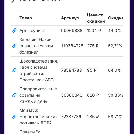
Цена со
Вх
Товар
Артикул
Скидка
скидкой
за
Арт-коучинг.
99069838
1204 ₽
44,0%
Пок
Керосин. Новое
слово в лечении
110364728
276 ₽
52,71%
Пок
болезней
Шоколадотерапия.
Твоя система
78584783
95 ₽
64,0%
Пок
стройности.
Просто, как АВС!
Оздоровительные
советы на
36880343
628 ₽
50,86%
Пок
каждый день
Мой муж
Норбеков, или Как
72387739
285 ₽
58,71%
Пок
родилась ЛОРА
Советы "с