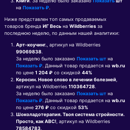
Книги
. За неделю было заказано
Показать
шт
на
Показать ₽
.
Ниже представлен топ самых продаваемых
товаров бренда
ИГ Весь
на
Wildberries
за
последнюю неделю, по данным нашей аналитики:
Арт-коучинг.
, артикул на Wildberries
99069838
.
За неделю было заказано
Показать шт
на
Показать ₽
. Данный товар продается на
wb.ru
по цене
1 204 ₽
co скидкой
44%
Керосин. Новое слово в лечении болезней
,
артикул на Wildberries
110364728
.
За неделю было заказано
Показать шт
на
Показать ₽
. Данный товар продается на
wb.ru
по цене
276 ₽
co скидкой
53%
Шоколадотерапия. Твоя система стройности.
Просто, как АВС!
, артикул на Wildberries
78584783
.