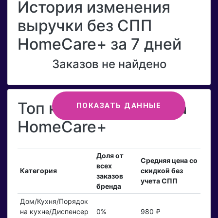
История изменения
выручки без СПП
HomeCare+ за 7 дней
Заказов не найдено
Топ категорий бренда
ПОКАЗАТЬ ДАННЫЕ
HomeCare+
Доля от
Средняя цена со
всех
Категория
скидкой без
заказов
учета СПП
бренда
Дом/Кухня/Порядок
на кухне/Диспенсер
0%
980 ₽