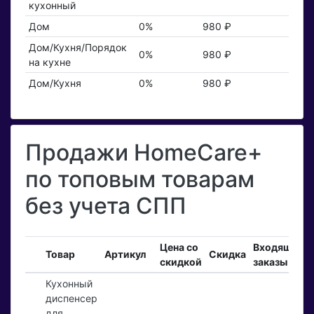
кухонный
Дом
0%
980 ₽
Дом/Кухня/Порядок
0%
980 ₽
на кухне
Дом/Кухня
0%
980 ₽
Продажи HomeCare+
по топовым товарам
без учета СПП
Цена со
Входящие
Товар
Артикул
Скидка
скидкой
заказы
Кухонный
диспенсер
для