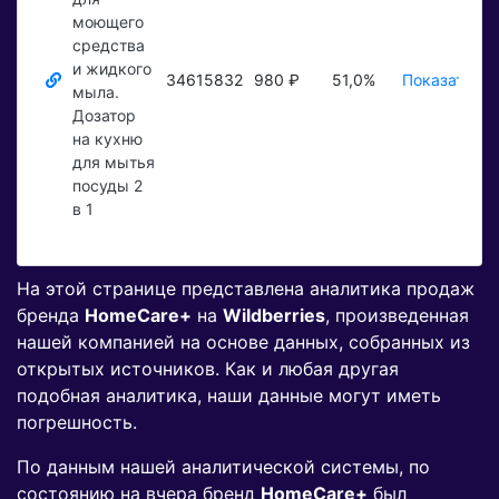
моющего
средства
и жидкого
34615832
980 ₽
51,0%
Показать ₽
мыла.
Дозатор
на кухню
для мытья
посуды 2
в 1
На этой странице представлена аналитика продаж
бренда
HomeCare+
на
Wildberries
, произведенная
нашей компанией на основе данных, собранных из
открытых источников. Как и любая другая
подобная аналитика, наши данные могут иметь
погрешность.
По данным нашей аналитической системы, по
состоянию на вчера бренд
HomeCare+
был