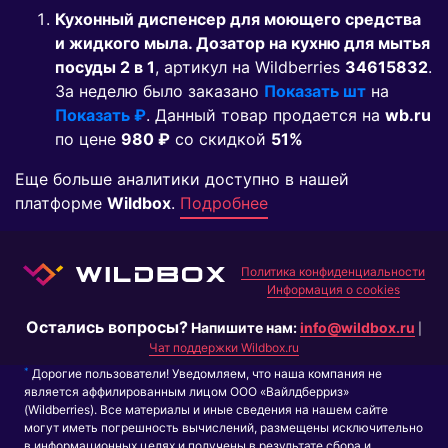
Кухонный диспенсер для моющего средства
и жидкого мыла. Дозатор на кухню для мытья
посуды 2 в 1
, артикул на Wildberries
34615832
.
За неделю было заказано
Показать шт
на
Показать ₽
. Данный товар продается на
wb.ru
по цене
980 ₽
co скидкой
51%
Еще больше аналитики доступно в нашей
платформе
Wildbox
.
Подробнее
Политика конфиденциальности
Информация о cookies
Остались вопросы?
Напишите нам:
info@wildbox.ru
|
Чат поддержки Wildbox.ru
*
Дорогие пользователи! Уведомляем, что наша компания не
является аффилированным лицом ООО «Вайлдберриз»
(Wildberries). Все материалы и иные сведения на нашем сайте
могут иметь погрешность вычислений, размещены исключительно
в информационных целях и получены в результате сбора и