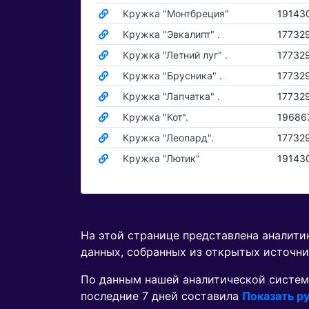
Кружка "Монтбреция"
19143
Кружка "Эвкалипт" .
17732
Кружка "Летний луг" .
17732
Кружка "Брусника" .
17732
Кружка "Лапчатка" .
17732
Кружка "Кот".
19686
Кружка "Леопард".
17732
Кружка "Лютик"
19143
На этой странице представлена аналит
данных, собранных из открытых источни
По данным нашей аналитической систем
последние 7 дней составила
Показать ру