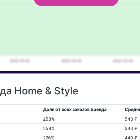
да Home & Style
Доля от всех заказов бренда
Средня
258%
543 ₽
258%
543 ₽
226%
449 ₽