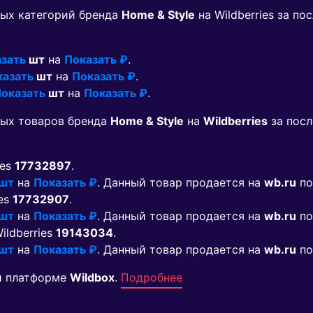
ых категорий бренда
Home & Style
на Wildberries за п
зать
шт
на
Показать ₽
.
казать
шт
на
Показать ₽
.
оказать
шт
на
Показать ₽
.
мых товаров бренда
Home & Style
на
Wildberries
за посл
ies
17732897
.
 шт
на
Показать ₽
. Данный товар продается на
wb.ru
по
ies
17732907
.
 шт
на
Показать ₽
. Данный товар продается на
wb.ru
по
Wildberries
19143034
.
 шт
на
Показать ₽
. Данный товар продается на
wb.ru
по
й платформе
Wildbox
.
Подробнее