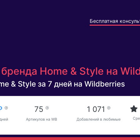
Бесплатная консуль
бренда Home & Style на Wil
 & Style за 7 дней на Wildberries
 ₽
75
1 071
Сре
 дней
Артикулов на WB
Добавлений в любимые