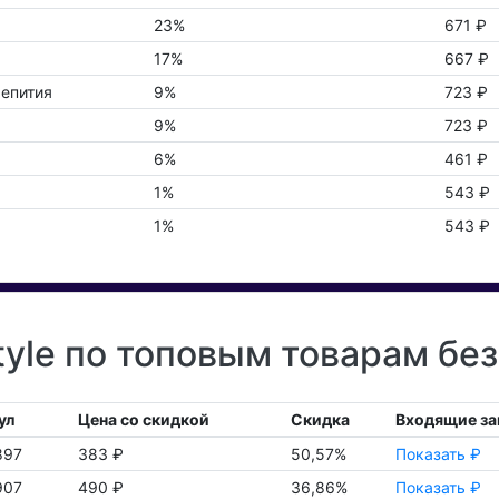
23%
671 ₽
17%
667 ₽
епития
9%
723 ₽
9%
723 ₽
6%
461 ₽
1%
543 ₽
1%
543 ₽
yle по топовым товарам без
ул
Цена со скидкой
Скидка
Входящие за
897
383 ₽
50,57%
Показать ₽
907
490 ₽
36,86%
Показать ₽