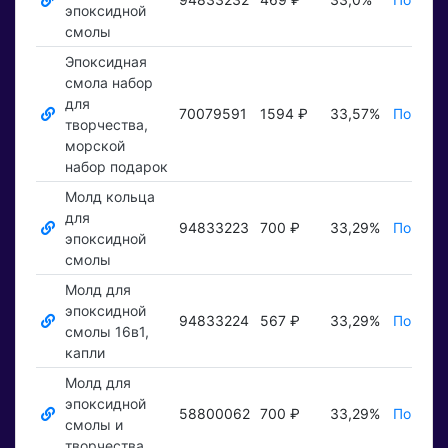
эпоксидной
смолы
Эпоксидная
смола набор
для
70079591
1594 ₽
33,57%
Показат
творчества,
морской
набор подарок
Молд кольца
для
94833223
700 ₽
33,29%
Показат
эпоксидной
смолы
Молд для
эпоксидной
94833224
567 ₽
33,29%
Показат
смолы 16в1,
капли
Молд для
эпоксидной
58800062
700 ₽
33,29%
Показат
смолы и
творчества