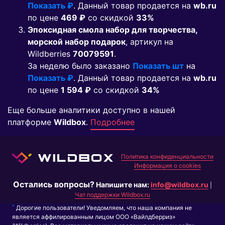
Показать ₽
. Данный товар продается на
wb.ru
по цене
469 ₽
co скидкой
33%
Эпоксидная смола набор для творчества,
морской набор подарок
, артикул на
Wildberries
70079591
.
За неделю было заказано
Показать шт
на
Показать ₽
. Данный товар продается на
wb.ru
по цене
1 594 ₽
co скидкой
34%
Еще больше аналитики доступно в нашей
платформе
Wildbox
.
Подробнее
Политика конфиденциальности
Информация о cookies
Остались вопросы?
Напишите нам:
info@wildbox.ru
|
Чат поддержки Wildbox.ru
*
Дорогие пользователи! Уведомляем, что наша компания не
является аффилированным лицом ООО «Вайлдберриз»