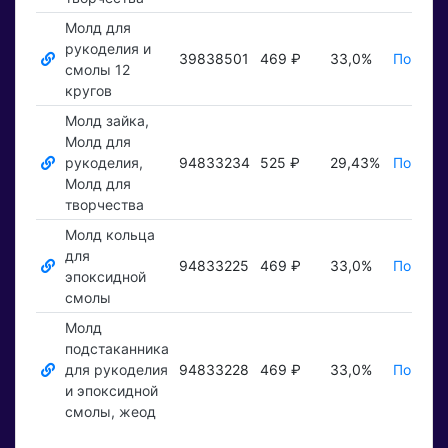
Молд для
рукоделия и
39838501
469 ₽
33,0%
Показат
смолы 12
кругов
Молд зайка,
Молд для
рукоделия,
94833234
525 ₽
29,43%
Показат
Молд для
творчества
Молд кольца
для
94833225
469 ₽
33,0%
Показат
эпоксидной
смолы
Молд
подстаканника
для рукоделия
94833228
469 ₽
33,0%
Показат
и эпоксидной
смолы, жеод