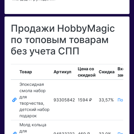
Продажи HobbyMagic
по топовым товарам
без учета СПП
Цена со
Входящ
Товар
Артикул
Скидка
скидкой
заказы
Эпоксидная
смола набор
для
93305842
1594 ₽
33,57%
Показат
творчества,
детский набор
подарок
Молд кольца
для
94833232
469 ₽
33,0%
Показат