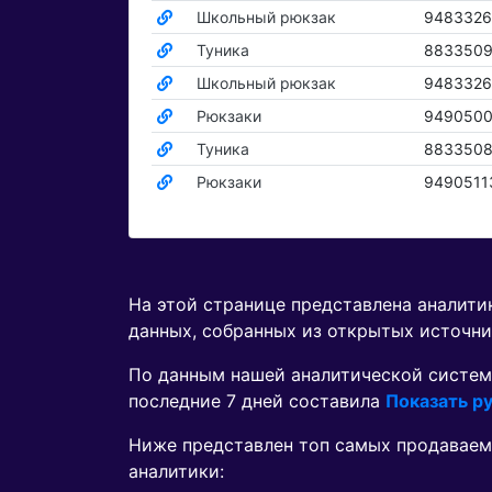
Школьный рюкзак
9483326
Туника
883350
Школьный рюкзак
9483326
Рюкзаки
9490500
Туника
883350
Рюкзаки
9490511
На этой странице представлена аналит
данных, собранных из открытых источни
По данным нашей аналитической систем
последние 7 дней составила
Показать ру
Ниже представлен топ самых продаваем
аналитики: