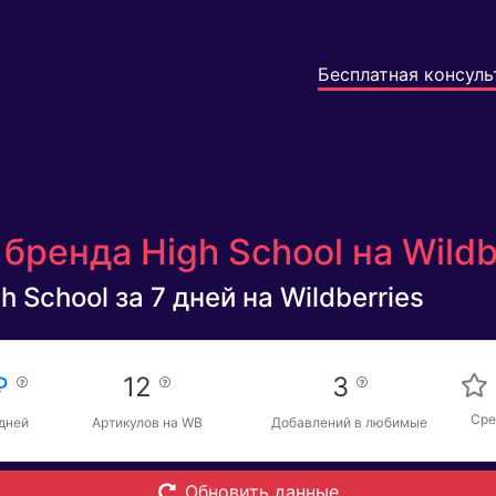
Бесплатная консуль
бренда High School на Wildb
 School за 7 дней на Wildberries
 ₽
12
3
Сре
 дней
Артикулов на WB
Добавлений в любимые
Обновить данные