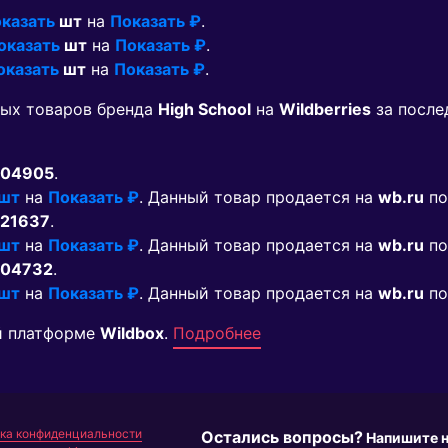
казать
шт
на
Показать ₽
.
оказать
шт
на
Показать ₽
.
оказать
шт
на
Показать ₽
.
мых товаров бренда
High School
на
Wildberries
за после
04905
.
 шт
на
Показать ₽
. Данный товар продается на
wb.ru
по
21637
.
 шт
на
Показать ₽
. Данный товар продается на
wb.ru
по
04732
.
 шт
на
Показать ₽
. Данный товар продается на
wb.ru
по
й платформе
Wildbox
.
Подробнее
ка конфиденциальности
Остались вопросы?
Напишите 