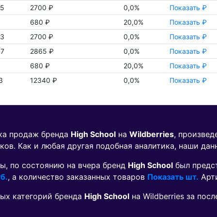
5
2700 ₽
0,0%
Показать ₽
9
680 ₽
20,0%
Показать ₽
3
2700 ₽
0,0%
Показать ₽
7
2865 ₽
0,0%
Показать ₽
8
680 ₽
20,0%
Показать ₽
3
12340 ₽
0,0%
Показать ₽
ика продаж бренда
High School
на
Wildberries
, произвед
ков. Как и любая другая подобная аналитика, наши дан
ы, по состоянию на вчера бренд
High School
был предс
б.
, а количество заказанных товаров
Показать шт.
Арт
ых категорий бренда
High School
на Wildberries за по