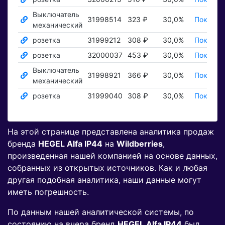
Выключатель
31998514
323 ₽
30,0%
Показат
механический
розетка
31999212
308 ₽
30,0%
Показат
розетка
32000037
453 ₽
30,0%
Показат
Выключатель
31998921
366 ₽
30,0%
Показат
механический
розетка
31999040
308 ₽
30,0%
Показат
На этой странице представлена аналитика продаж
бренда
HEGEL Alfa IP44
на
Wildberries
,
произведенная нашей компанией на основе данных,
собранных из открытых источников. Как и любая
другая подобная аналитика, наши данные могут
иметь погрешность.
По данным нашей аналитической системы, по
состоянию на вчера бренд
HEGEL Alfa IP44
был