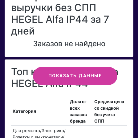
выручки без СПП
HEGEL Alfa IP44 за 7
дней
Заказов не найдено
Топ категорий бренда
ПОКАЗАТЬ ДАННЫЕ
HEGEL Alfa IP44
Доля от
Средняя цена
всех
со скидкой
Категория
заказов
без учета
бренда
СПП
Для ремонта/Электрика/
Розетки и выключатели/