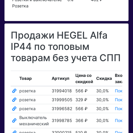
Розетка
Продажи HEGEL Alfa
IP44 по топовым
товарам без учета СПП
Цена со
Входящ
Товар
Артикул
Скидка
скидкой
заказы
розетка
31994018
566 ₽
30,0%
Показат
розетка
31999505
329 ₽
30,0%
Показат
розетка
31996582
566 ₽
30,0%
Показат
Выключатель
31998785
366 ₽
30,0%
Показат
механический
розетка
32000215
510 ₽
30,0%
Показат