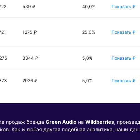
722
539 ₽
40,0%
Показать ₽
721
1275 ₽
25,0%
Показать ₽
276
3344 ₽
5,0%
Показать ₽
373
2926 ₽
5,0%
Показать ₽
ика продаж бренда
Green Audio
на
Wildberries
, произве
ков. Как и любая другая подобная аналитика, наши дан