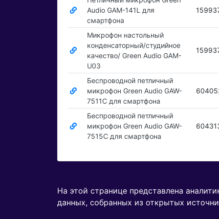
Audio GAM-141L для
15993
смартфона
Микрофон настольный
конденсаторный/студийное
15993
качество/ Green Audio GAM-
U03
Беспроводной петличный
микрофон Green Audio GAW-
60405
7511C для смартфона
Беспроводной петличный
микрофон Green Audio GAW-
60431
7515C для смартфона
На этой странице представлена аналит
данных, собранных из открытых источни