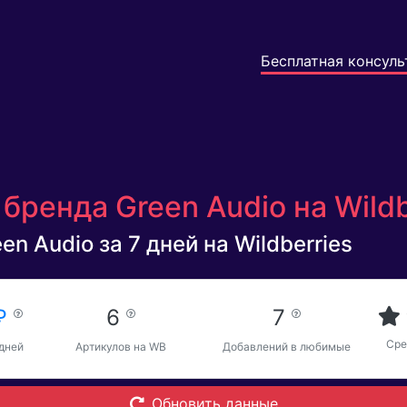
Бесплатная консуль
бренда Green Audio на Wild
n Audio за 7 дней на Wildberries
 ₽
6
7
Сре
 дней
Артикулов на WB
Добавлений в любимые
Обновить данные