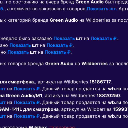
ы, по состоянию на вчера бренд
Green Audio
был предс
б.
, а количество заказанных товаров
Показать шт.
Арт
ых категорий бренда
Green Audio
на Wildberries за по
а неделю было заказано
Показать
шт
на
Показать ₽
.
зано
Показать
шт
на
Показать ₽
.
ано
Показать
шт
на
Показать ₽
.
мых товаров бренда
Green Audio
на
Wildberries
за посл
для смартфона.
, артикул на Wildberries
15186717
.
 шт
на
Показать ₽
. Данный товар продается на
wb.ru
по
а Green Audio/M1
, артикул на Wildberries
18820250
.
 шт
на
Показать ₽
. Данный товар продается на
wb.ru
по
GAM-141L для смартфона
, артикул на Wildberries
15993
 шт
на
Показать ₽
. Данный товар продается на
wb.ru
по
й платформе
Wildbox
.
Подробнее