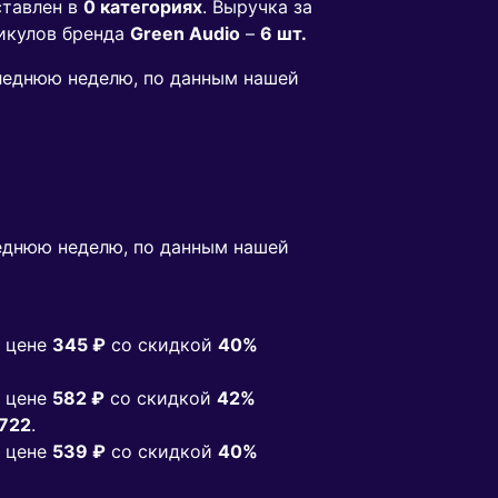
тавлен в
0 категориях
. Выручка за
икулов бренда
Green Audio
–
6 шт.
следнюю неделю, по данным нашей
еднюю неделю, по данным нашей
 цене
345 ₽
co скидкой
40%
 цене
582 ₽
co скидкой
42%
722
.
 цене
539 ₽
co скидкой
40%