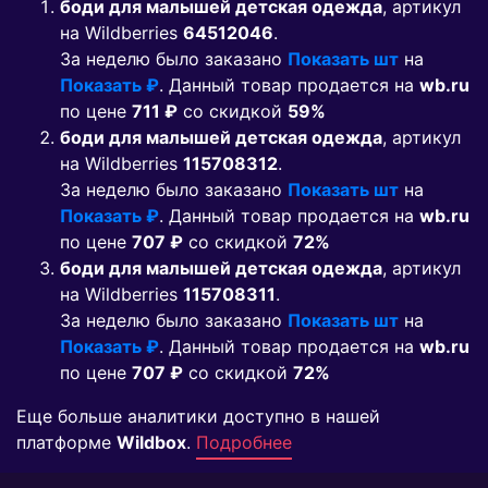
боди для малышей детская одежда
, артикул
на Wildberries
64512046
.
За неделю было заказано
Показать шт
на
Показать ₽
. Данный товар продается на
wb.ru
по цене
711 ₽
co скидкой
59%
боди для малышей детская одежда
, артикул
на Wildberries
115708312
.
За неделю было заказано
Показать шт
на
Показать ₽
. Данный товар продается на
wb.ru
по цене
707 ₽
co скидкой
72%
боди для малышей детская одежда
, артикул
на Wildberries
115708311
.
За неделю было заказано
Показать шт
на
Показать ₽
. Данный товар продается на
wb.ru
по цене
707 ₽
co скидкой
72%
Еще больше аналитики доступно в нашей
платформе
Wildbox
.
Подробнее