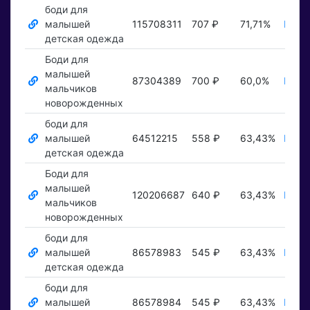
боди для
малышей
115708311
707 ₽
71,71%
Пока
детская одежда
Боди для
малышей
87304389
700 ₽
60,0%
Пока
мальчиков
новорожденных
боди для
малышей
64512215
558 ₽
63,43%
Пока
детская одежда
Боди для
малышей
120206687
640 ₽
63,43%
Пока
мальчиков
новорожденных
боди для
малышей
86578983
545 ₽
63,43%
Пока
детская одежда
боди для
малышей
86578984
545 ₽
63,43%
Пока