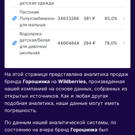
детская одежда
Песочник
Полукомбинезон
34933266
381 ₽
65,0%
Пока
для малыша
Водолазка
детская/белая
44664844
294 ₽
79,0%
Пока
для девочки/
школьная
На этой странице представлена аналитика продаж
бренда
Горошинка
на
Wildberries
, произведенная
нашей компанией на основе данных, собранных из
открытых источников. Как и любая другая
подобная аналитика, наши данные могут иметь
погрешность.
По данным нашей аналитической системы, по
состоянию на вчера бренд
Горошинка
был