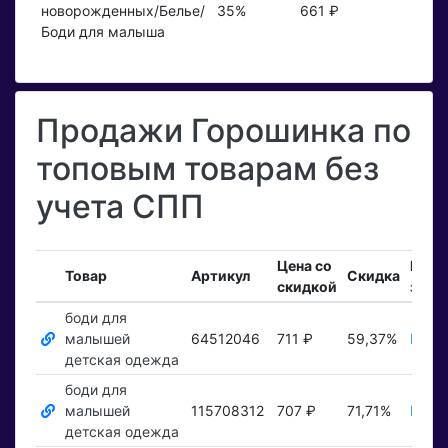
новорожденных/Белье/
35%
661 ₽
Боди для малыша
Продажи Горошинка по
топовым товарам без
учета СПП
Цена со
Вход
Товар
Артикул
Скидка
скидкой
зака
боди для
малышей
64512046
711 ₽
59,37%
Пока
детская одежда
боди для
малышей
115708312
707 ₽
71,71%
Пока
детская одежда