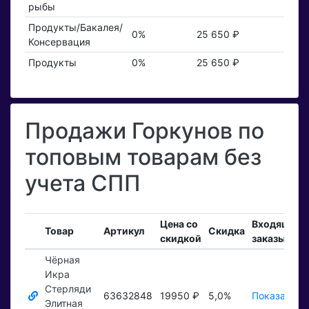
рыбы
Продукты/Бакалея/
0%
25 650 ₽
Консервация
Продукты
0%
25 650 ₽
Продажи Горкунов по
топовым товарам без
учета СПП
Цена со
Входящие
Товар
Артикул
Скидка
скидкой
заказы
Чёрная
Икра
Стерляди
63632848
19950 ₽
5,0%
Показать ₽
Элитная