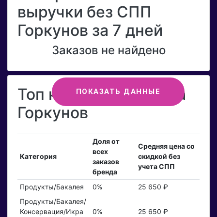
выручки без СПП
Горкунов за 7 дней
Заказов не найдено
Топ категорий бренда
ПОКАЗАТЬ ДАННЫЕ
Горкунов
Доля от
Средняя цена со
всех
Категория
скидкой без
заказов
учета СПП
бренда
Продукты/Бакалея
0%
25 650 ₽
Продукты/Бакалея/
Консервация/Икра
0%
25 650 ₽