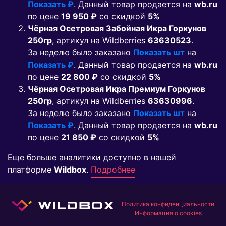
Показать ₽
. Данный товар продается на
wb.ru
по цене
19 950 ₽
co скидкой
5%
Чёрная Осетровая Забойная Икра Горкунов
250гр
, артикул на Wildberries
63630523
.
За неделю было заказано
Показать шт
на
Показать ₽
. Данный товар продается на
wb.ru
по цене
22 800 ₽
co скидкой
5%
Чёрная Осетровая Икра Премиум Горкунов
250гр
, артикул на Wildberries
63630996
.
За неделю было заказано
Показать шт
на
Показать ₽
. Данный товар продается на
wb.ru
по цене
21 850 ₽
co скидкой
5%
Еще больше аналитики доступно в нашей
платформе
Wildbox
.
Подробнее
Политика конфиденциальности
Информация о cookies