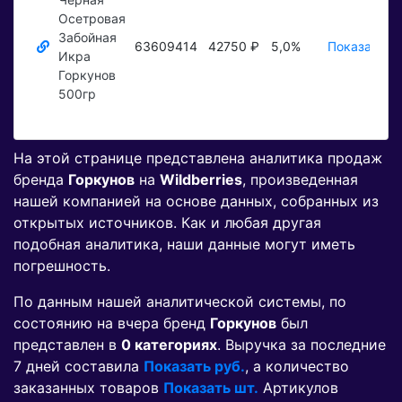
Осетровая
Забойная
63609414
42750 ₽
5,0%
Показать ₽
Икра
Горкунов
500гр
На этой странице представлена аналитика продаж
бренда
Горкунов
на
Wildberries
, произведенная
нашей компанией на основе данных, собранных из
открытых источников. Как и любая другая
подобная аналитика, наши данные могут иметь
погрешность.
По данным нашей аналитической системы, по
состоянию на вчера бренд
Горкунов
был
представлен в
0 категориях
. Выручка за последние
7 дней составила
Показать руб.
, а количество
заказанных товаров
Показать шт.
Артикулов