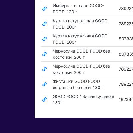
Имбирь в сахаре GOOD-
78922
FOOD, 130 г
Курага натуральная GOOD
78922
FOOD, 200г
Курага натуральная GOOD
80783
FOOD, 200г
Чернослив GOOD FOOD без
80783
косточки, 200 г
Чернослив GOOD FOOD без
78922
косточки, 200 г
Фисташки GOOD FOOD
78922
жареные без соли, 130 г
GOOD FOOD / Вишня сушеная
18238
130г