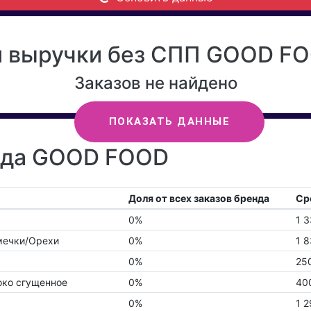
 выручки без СПП GOOD FO
Заказов не найдено
ПОКАЗАТЬ ДАННЫЕ
енда GOOD FOOD
Доля от всех заказов бренда
Ср
0%
1 
мечки/Орехи
0%
1 8
0%
25
око сгущенное
0%
40
0%
1 2