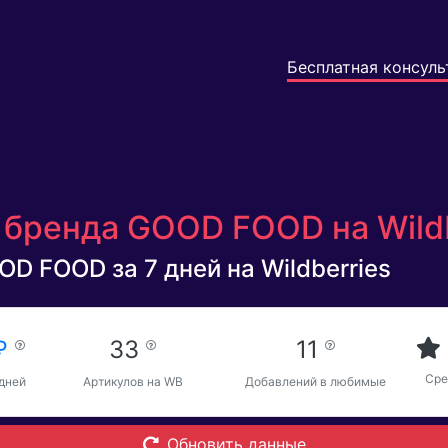
Бесплатная консуль
 бренда GOOD FOOD на Wild
D FOOD за 7 дней на Wildberries
 ₽
33
11
Сре
 дней
Артикулов на WB
Добавлений в любимые
Обновить данные