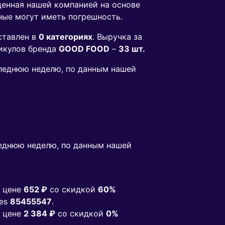
денная нашей компанией на основе
ные могут иметь погрешность.
ставлен в
0 категориях
. Выручка за
икулов бренда
GOOD FOOD
–
33 шт.
оследнюю неделю, по данным нашей
еднюю неделю, по данным нашей
 цене
652 ₽
co скидкой
60%
ies
85455547
.
 цене
2 384 ₽
co скидкой
0%