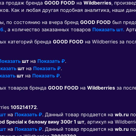
ика продаж бренда
GOOD FOOD
на
Wildberries
, произве
ков. Как и любая другая подобная аналитика, наши дан
ы, по состоянию на вчера бренд
GOOD FOOD
был пред
б.
, а количество заказанных товаров
Показать шт.
Арт
ых категорий бренда
GOOD FOOD
на Wildberries за п
Показать
шт
на
Показать ₽
.
казать
шт
на
Показать ₽
.
казать
шт
на
Показать ₽
.
мых товаров бренда
GOOD FOOD
на
Wildberries
за посл
rries
105214172
.
 шт
на
Показать ₽
. Данный товар продается на
wb.ru
по
 Special к белому вину 300г 1 шт
, артикул на Wildberr
 шт
на
Показать ₽
. Данный товар продается на
wb.ru
по