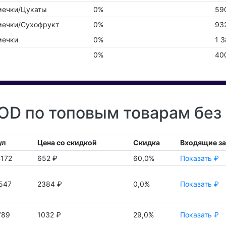
мечки/Цукаты
0%
59
мечки/Сухофрукт
0%
93
мечки
0%
1 3
0%
40
D по топовым товарам без
ул
Цена со скидкой
Скидка
Входящие з
172
652 ₽
60,0%
Показать ₽
547
2384 ₽
0,0%
Показать ₽
789
1032 ₽
29,0%
Показать ₽