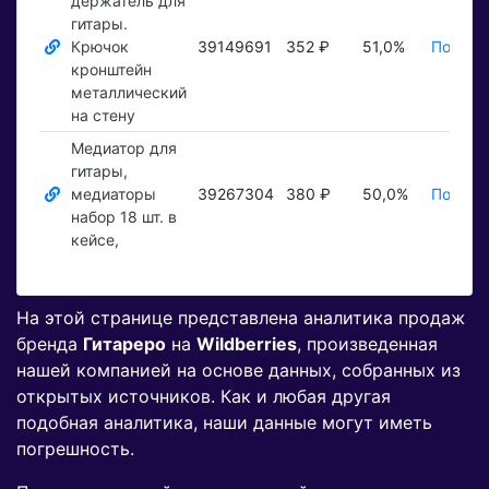
держатель для
гитары.
Крючок
39149691
352 ₽
51,0%
Показа
кронштейн
металлический
на стену
Медиатор для
гитары,
медиаторы
39267304
380 ₽
50,0%
Показа
набор 18 шт. в
кейсе,
На этой странице представлена аналитика продаж
бренда
Гитареро
на
Wildberries
, произведенная
нашей компанией на основе данных, собранных из
открытых источников. Как и любая другая
подобная аналитика, наши данные могут иметь
погрешность.