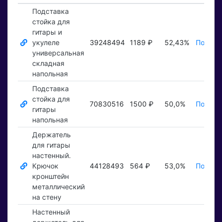
Подставка
стойка для
гитары и
укулеле
39248494
1189 ₽
52,43%
Показа
универсальная
складная
напольная
Подставка
стойка для
70830516
1500 ₽
50,0%
Показа
гитары
напольная
Держатель
для гитары
настенный.
Крючок
44128493
564 ₽
53,0%
Показа
кронштейн
металлический
на стену
Настенный