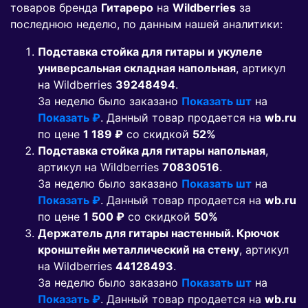
товаров бренда
Гитареро
на
Wildberries
за
последнюю неделю, по данным нашей аналитики:
Подставка стойка для гитары и укулеле
универсальная складная напольная
, артикул
на Wildberries
39248494
.
За неделю было заказано
Показать шт
на
Показать ₽
. Данный товар продается на
wb.ru
по цене
1 189 ₽
co скидкой
52%
Подставка стойка для гитары напольная
,
артикул на Wildberries
70830516
.
За неделю было заказано
Показать шт
на
Показать ₽
. Данный товар продается на
wb.ru
по цене
1 500 ₽
co скидкой
50%
Держатель для гитары настенный. Крючок
кронштейн металлический на стену
, артикул
на Wildberries
44128493
.
За неделю было заказано
Показать шт
на
Показать ₽
. Данный товар продается на
wb.ru