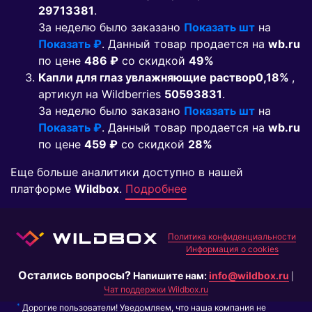
29713381
.
За неделю было заказано
Показать шт
на
Показать ₽
. Данный товар продается на
wb.ru
по цене
486 ₽
co скидкой
49%
Капли для глаз увлажняющие раствор0,18%
,
артикул на Wildberries
50593831
.
За неделю было заказано
Показать шт
на
Показать ₽
. Данный товар продается на
wb.ru
по цене
459 ₽
co скидкой
28%
Еще больше аналитики доступно в нашей
платформе
Wildbox
.
Подробнее
Политика конфиденциальности
Информация о cookies
Остались вопросы?
Напишите нам:
info@wildbox.ru
|
Чат поддержки Wildbox.ru
*
Дорогие пользователи! Уведомляем, что наша компания не