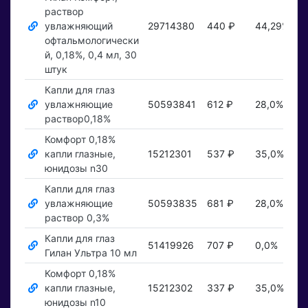
раствор
увлажняющий
29714380
440 ₽
44,29%
П
офтальмологически
й, 0,18%, 0,4 мл, 30
штук
Капли для глаз
увлажняющие
50593841
612 ₽
28,0%
П
раствор0,18%
Комфорт 0,18%
капли глазные,
15212301
537 ₽
35,0%
П
юнидозы n30
Капли для глаз
увлажняющие
50593835
681 ₽
28,0%
П
раствор 0,3%
Капли для глаз
51419926
707 ₽
0,0%
П
Гилан Ультра 10 мл
Комфорт 0,18%
капли глазные,
15212302
337 ₽
35,0%
П
юнидозы n10