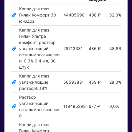
Капли для глаз
Гилан Комфорт 30
44405690
408 ₽
52,0%
П
юнидоз
Капли для глаз
Гилан Ультра
комфорт, раствор
увлажняющий
29713381
486 ₽
48,86%
П
офтальмологически
й, 0,3% 0,4 мл, 30
штук
Капли для глаз
увлажняющие
50593831
459 ₽
28,0%
П
раствор0,18%
Раствор
увлажняющий
119495293
677 ₽
0,0%
П
офтальмологически
й
Капли для глаз
Гилан Комфорт,