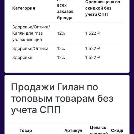
Средняя цена со
всех
Категория
скидкой без
заказов
учета СПП
бренда
Здоровье/Оптика/
Капли для глаз
12%
1 522 ₽
увлажняющие
Здоровье/Оптика
12%
1 522 ₽
Здоровье
12%
1 522 ₽
Продажи Гилан по
топовым товарам без
учета СПП
Цена со
В
Товар
Артикул
Скидка
скидкой
з