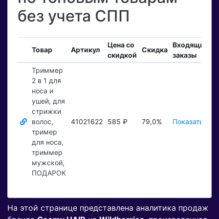
без учета СПП
Цена со
Входящие
З
Товар
Артикул
Скидка
скидкой
заказы
Триммер
2 в 1 для
носа и
ушей, для
стрижки
волос,
41021622
585 ₽
79,0%
Показать ₽
П
тример
для носа,
триммер
мужской,
ПОДАРОК
На этой странице представлена аналитика продаж