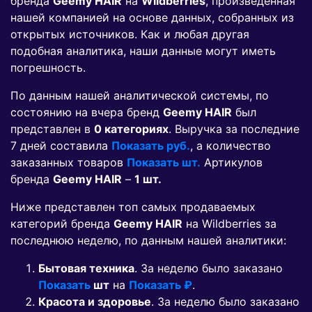
бренда
Geemy HAIR
на
Wildberries
, произведенная
нашей компанией на основе данных, собранных из
открытых источников. Как и любая другая
подобная аналитика, наши данные могут иметь
погрешность.
По данным нашей аналитической системы, по
состоянию на вчера бренд
Geemy HAIR
был
представлен в
0 категориях
. Выручка за последние
7 дней составила
Показать руб.
, а количество
заказанных товаров
Показать шт.
Артикулов
бренда
Geemy HAIR
–
1 шт.
Ниже представлен топ самых продаваемых
категорий бренда
Geemy HAIR
на Wildberries за
последнюю неделю, по данным нашей аналитики:
Бытовая техника
. За неделю было заказано
Показать
шт
на
Показать ₽
.
Красота и здоровье
. За неделю было заказано