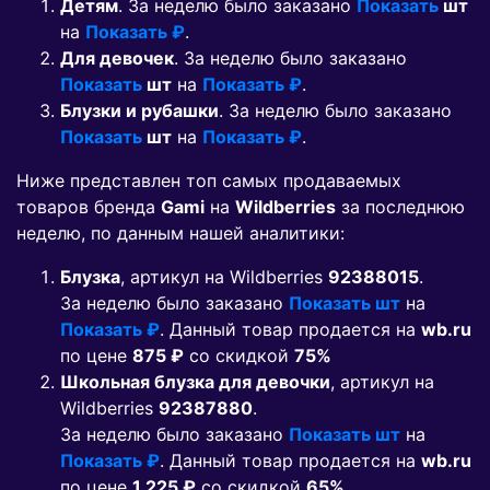
Детям
. За неделю было заказано
Показать
шт
на
Показать ₽
.
Для девочек
. За неделю было заказано
Показать
шт
на
Показать ₽
.
Блузки и рубашки
. За неделю было заказано
Показать
шт
на
Показать ₽
.
Ниже представлен топ самых продаваемых
товаров бренда
Gami
на
Wildberries
за последнюю
неделю, по данным нашей аналитики:
Блузка
, артикул на Wildberries
92388015
.
За неделю было заказано
Показать шт
на
Показать ₽
. Данный товар продается на
wb.ru
по цене
875 ₽
co скидкой
75%
Школьная блузка для девочки
, артикул на
Wildberries
92387880
.
За неделю было заказано
Показать шт
на
Показать ₽
. Данный товар продается на
wb.ru
по цене
1 225 ₽
co скидкой
65%