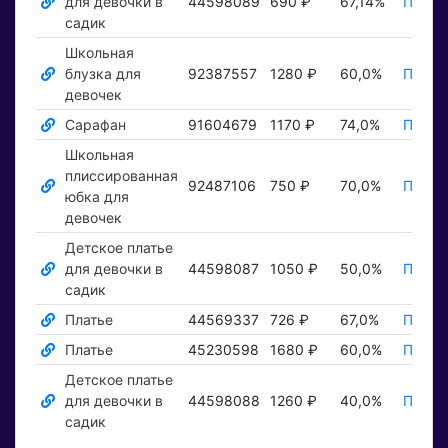
для девочки в
44598089
690 ₽
67,14%
Показ
садик
Школьная
блузка для
92387557
1280 ₽
60,0%
Показ
девочек
Сарафан
91604679
1170 ₽
74,0%
Показ
Школьная
плиссированная
92487106
750 ₽
70,0%
Показ
юбка для
девочек
Детское платье
для девочки в
44598087
1050 ₽
50,0%
Показ
садик
Платье
44569337
726 ₽
67,0%
Показ
Платье
45230598
1680 ₽
60,0%
Показ
Детское платье
для девочки в
44598088
1260 ₽
40,0%
Показ
садик