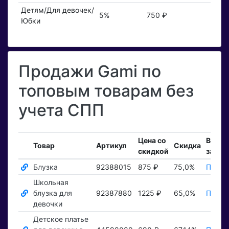
Детям/Для девочек/
5%
750 ₽
Юбки
Продажи Gami по
топовым товарам без
учета СПП
Цена со
Вход
Товар
Артикул
Скидка
скидкой
заказ
Блузка
92388015
875 ₽
75,0%
Показ
Школьная
блузка для
92387880
1225 ₽
65,0%
Показ
девочки
Детское платье