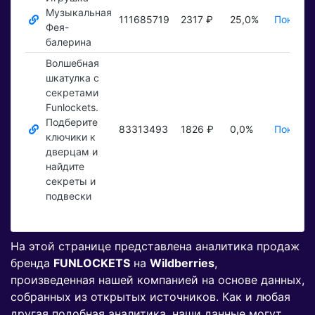
Музыкальная
111685719
2317 ₽
25,0%
Показат
Фея-
балерина
Волшебная
шкатулка с
секретами
Funlockets.
Подберите
83313493
1826 ₽
0,0%
Показат
ключики к
дверцам и
найдите
секреты и
подвески
На этой странице представлена аналитика продаж
бренда
FUNLOCKETS
на
Wildberries
,
произведенная нашей компанией на основе данных,
собранных из открытых источников. Как и любая
другая подобная аналитика, наши данные могут