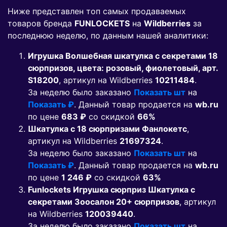
Ниже представлен топ самых продаваемых
товаров бренда
FUNLOCKETS
на
Wildberries
за
последнюю неделю, по данным нашей аналитики:
Игрушка Волшебная шкатулка с секретами 18
сюрпризов, цвета: розовый, фиолетовый, арт.
S18200
, артикул на Wildberries
10211484
.
За неделю было заказано
Показать шт
на
Показать ₽
. Данный товар продается на
wb.ru
по цене
683 ₽
co скидкой
66%
Шкатулка с 18 сюрпризами Фанлокетс
,
артикул на Wildberries
21697324
.
За неделю было заказано
Показать шт
на
Показать ₽
. Данный товар продается на
wb.ru
по цене
1 246 ₽
co скидкой
63%
Funlockets Игрушка сюрприз Шкатулка с
секретами Зоосалон 20+ сюрпризов
, артикул
на Wildberries
120039440
.
За неделю было заказано
Показать шт
на