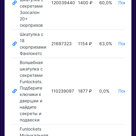
120039440
1400 ₽
60,0%
Показат
секретами
Зоосалон
20+
сюрпризов
Шкатулка с
18
21697323
1154 ₽
63,0%
Показат
сюрпризами
Фанлокетс
Волшебная
шкатулка с
секретами
Funlockets.
Подберите
110239097
1877 ₽
0,0%
Показат
ключики к
дверцам и
найдите
секреты и
подвески
Funlockets
Музыкальная