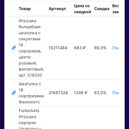
Цена со
Входящ
Товар
Артикул
Скидка
скидкой
заказы
Игрушка
Волшебная
шкатулка с
секретами
18
10211484
683 ₽
66,0%
Показат
сюрпризов,
цвета:
розовый,
фиолетовый,
арт. S18200
Шкатулка с
18
21697324
1246 ₽
63,0%
Показат
сюрпризами
Фанлокетс
Funlockets
Игрушка
сюрприз
Шкатулка с