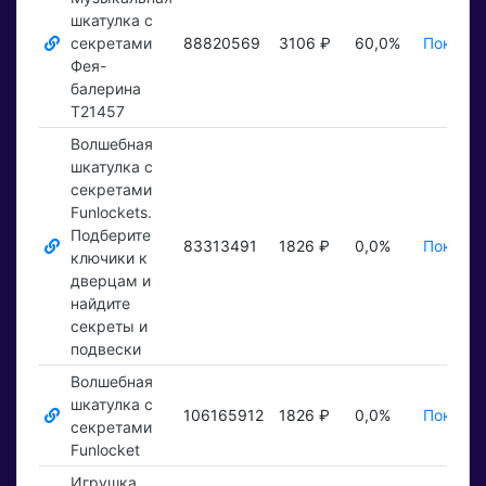
шкатулка с
секретами
88820569
3106 ₽
60,0%
Показат
Фея-
балерина
Т21457
Волшебная
шкатулка с
секретами
Funlockets.
Подберите
83313491
1826 ₽
0,0%
Показат
ключики к
дверцам и
найдите
секреты и
подвески
Волшебная
шкатулка с
106165912
1826 ₽
0,0%
Показат
секретами
Funlocket
Игрушка