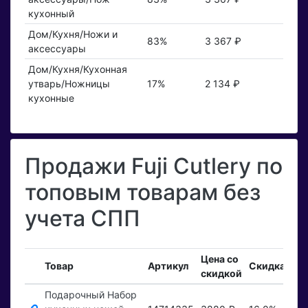
кухонный
Дом/Кухня/Ножи и
83%
3 367 ₽
аксессуары
Дом/Кухня/Кухонная
утварь/Ножницы
17%
2 134 ₽
кухонные
Продажи Fuji Cutlery по
топовым товарам без
учета СПП
Цена со
Вх
Товар
Артикул
Скидка
скидкой
за
Подарочный Набор