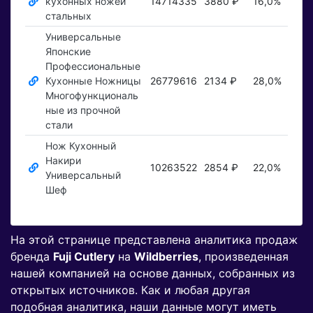
кухонных ножей
14714335
3880 ₽
16,0%
Пок
стальных
Универсальные
Японские
Профессиональные
Кухонные Ножницы
26779616
2134 ₽
28,0%
Пок
Многофункциональ
ные из прочной
стали
Нож Кухонный
Накири
10263522
2854 ₽
22,0%
Пок
Универсальный
Шеф
На этой странице представлена аналитика продаж
бренда
Fuji Cutlery
на
Wildberries
, произведенная
нашей компанией на основе данных, собранных из
открытых источников. Как и любая другая
подобная аналитика, наши данные могут иметь