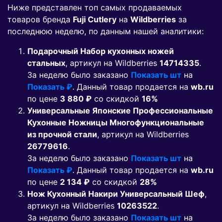
Ниже представлен топ самых продаваемых
товаров бренда
Fuji Cutlery
на
Wildberries
за
последнюю неделю, по данным нашей аналитики:
Подарочный Набор кухонных ножей
стальных
, артикул на Wildberries
14714335
.
За неделю было заказано
Показать шт
на
Показать ₽
. Данный товар продается на
wb.ru
по цене
3 880 ₽
co скидкой
16%
Универсальные Японские Профессиональные
Кухонные Ножницы Многофункциональные
из прочной стали
, артикул на Wildberries
26779616
.
За неделю было заказано
Показать шт
на
Показать ₽
. Данный товар продается на
wb.ru
по цене
2 134 ₽
co скидкой
28%
Нож Кухонный Накири Универсальный Шеф
,
артикул на Wildberries
10263522
.
За неделю было заказано
Показать шт
на