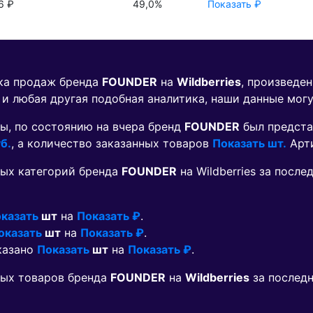
6 ₽
49,0%
Показать ₽
ика продаж бренда
FOUNDER
на
Wildberries
, произведе
 и любая другая подобная аналитика, наши данные мог
ы, по состоянию на вчера бренд
FOUNDER
был предста
б.
, а количество заказанных товаров
Показать шт.
Арт
ых категорий бренда
FOUNDER
на Wildberries за посл
казать
шт
на
Показать ₽
.
оказать
шт
на
Показать ₽
.
аказано
Показать
шт
на
Показать ₽
.
мых товаров бренда
FOUNDER
на
Wildberries
за послед