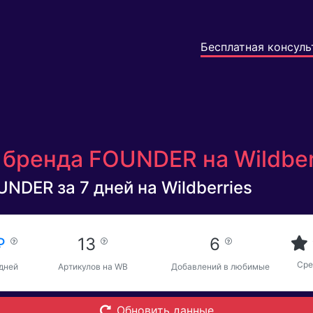
Бесплатная консуль
 бренда FOUNDER на Wildber
NDER за 7 дней на Wildberries
 ₽
13
6
Сре
 дней
Артикулов на WB
Добавлений в любимые
Обновить данные