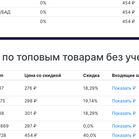
0%
454 ₽
ы/БАД
0%
454 ₽
0%
454 ₽
по топовым товарам без уч
ул
Цена со скидкой
Скидка
Входящие з
37
276 ₽
18,29%
Показать ₽
275
298 ₽
19,14%
Показать ₽
38
301 ₽
18,29%
Показать ₽
3869
297 ₽
0,0%
Показать ₽
728
454 ₽
40,0%
Показать ₽