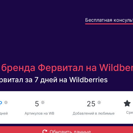
Бесплатная консуль
бренда Фервитал на Wildber
витал за 7 дней на Wildberries
 ₽
5
25
Сре
 дней
Артикулов на WB
Добавлений в любимые
Обновить данные