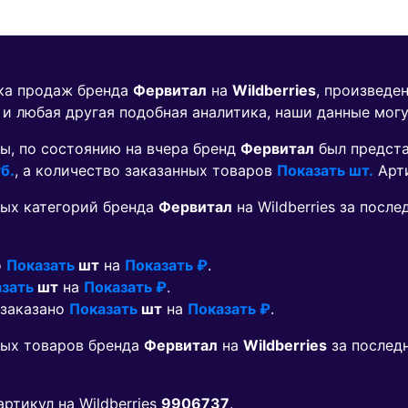
ика продаж бренда
Фервитал
на
Wildberries
, произведе
 и любая другая подобная аналитика, наши данные мог
ы, по состоянию на вчера бренд
Фервитал
был предст
б.
, а количество заказанных товаров
Показать шт.
Арт
ых категорий бренда
Фервитал
на Wildberries за посл
о
Показать
шт
на
Показать ₽
.
зать
шт
на
Показать ₽
.
 заказано
Показать
шт
на
Показать ₽
.
мых товаров бренда
Фервитал
на
Wildberries
за послед
 артикул на Wildberries
9906737
.