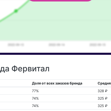
нда Фервитал
Доля от всех заказов бренда
Средняя
77%
328 ₽
74%
325 ₽
74%
325 ₽