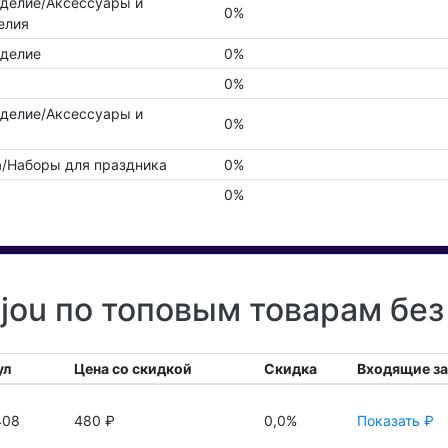
оделие/Аксессуары и
0%
елия
оделие
0%
0%
оделие/Аксессуары и
0%
а/Наборы для праздника
0%
0%
jou по топовым товарам без
ул
Цена со скидкой
Скидка
Входящие з
408
480 ₽
0,0%
Показать ₽