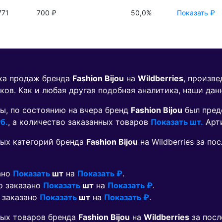
771
700 ₽
50,0%
Показать ₽
ика продаж бренда
Fashion Bijou
на
Wildberries
, произв
ков. Как и любая другая подобная аналитика, наши дан
ы, по состоянию на вчера бренд
Fashion Bijou
был пред
б.
, а количество заказанных товаров
Показать шт.
Арт
ых категорий бренда
Fashion Bijou
на Wildberries за п
ано
Показать
шт
на
Показать ₽
.
о заказано
Показать
шт
на
Показать ₽
.
о заказано
Показать
шт
на
Показать ₽
.
мых товаров бренда
Fashion Bijou
на
Wildberries
за посл