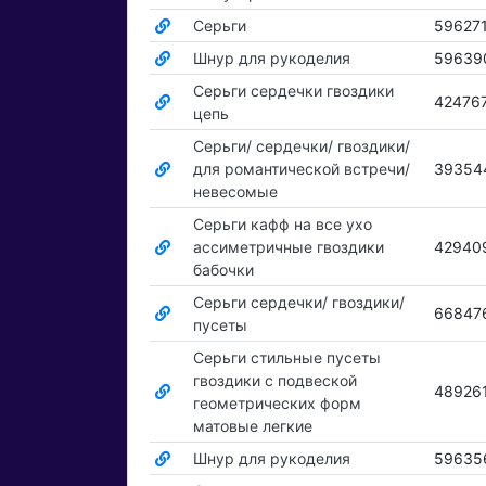
Серьги
59627
Шнур для рукоделия
59639
Серьги сердечки гвоздики
42476
цепь
Серьги/ сердечки/ гвоздики/
для романтической встречи/
39354
невесомые
Серьги кафф на все ухо
ассиметричные гвоздики
42940
бабочки
Серьги сердечки/ гвоздики/
66847
пусеты
Серьги стильные пусеты
гвоздики с подвеской
48926
геометрических форм
матовые легкие
Шнур для рукоделия
59635