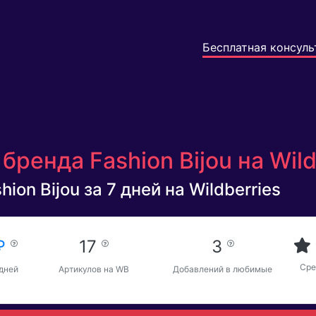
Бесплатная консуль
бренда Fashion Bijou на Wild
ion Bijou за 7 дней на Wildberries
 ₽
17
3
Сре
 дней
Артикулов на WB
Добавлений в любимые