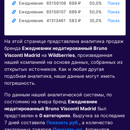
Ежедневник
65156106
699 ₽
50,0%
Показать ₽
Ежедневник
65156107
699 ₽
50,0%
Показать ₽
Ежедневник
41313461
583 ₽
35,0%
Показать ₽
На этой странице представлена аналитика продаж
бренда
Ежедневник недатированный Bruno
Visconti Madrid
на
Wildberries
, произведенная
нашей компанией на основе данных, собранных из
открытых источников. Как и любая другая
подобная аналитика, наши данные могут иметь
погрешность.
По данным нашей аналитической системы, по
состоянию на вчера бренд
Ежедневник
недатированный Bruno Visconti Madrid
был
представлен в
0 категориях
. Выручка за последние
7 дней составила
Показать руб.
, а количество
заказанных товаров
Показать шт.
Артикулов