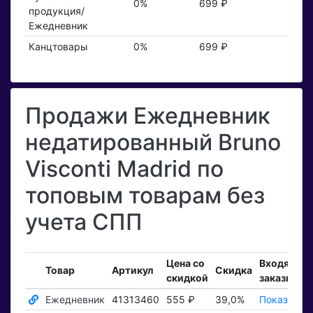
0%
699 ₽
продукция/
Ежедневник
Канцтовары
0%
699 ₽
Продажи Ежедневник
недатированный Bruno
Visconti Madrid по
топовым товарам без
учета СПП
Цена со
Входящие
Товар
Артикул
Скидка
скидкой
заказы
Ежедневник
41313460
555 ₽
39,0%
Показать ₽