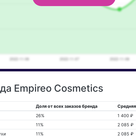
да Empireo Cosmetics
Доля от всех заказов бренда
Средняя
26%
1 400 ₽
11%
2 085 ₽
ухи
11%
2 085 ₽