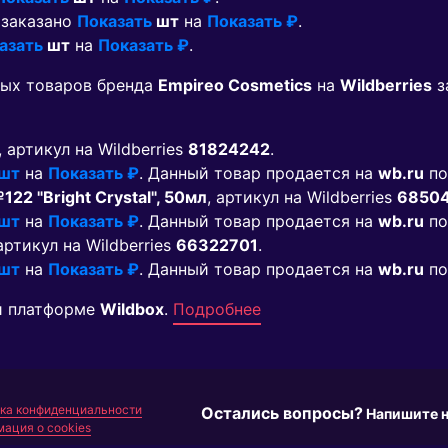
 заказано
Показать
шт
на
Показать ₽
.
азать
шт
на
Показать ₽
.
мых товаров бренда
Empireo Cosmetics
на
Wildberries
з
, артикул на Wildberries
81824242
.
 шт
на
Показать ₽
. Данный товар продается на
wb.ru
по
22 "Bright Crystal", 50мл
, артикул на Wildberries
6850
 шт
на
Показать ₽
. Данный товар продается на
wb.ru
по
 артикул на Wildberries
66322701
.
 шт
на
Показать ₽
. Данный товар продается на
wb.ru
по
й платформе
Wildbox
.
Подробнее
ка конфиденциальности
Остались вопросы?
Напишите 
ация о cookies