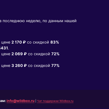
а последнюю неделю, по данным нашей
 цене
2 170 ₽
co скидкой
83%
4431
.
 цене
2 069 ₽
co скидкой
72%
 цене
3 260 ₽
co скидкой
77%
нам:
info@wildbox.ru
|
Чат поддержки Wildbox.ru