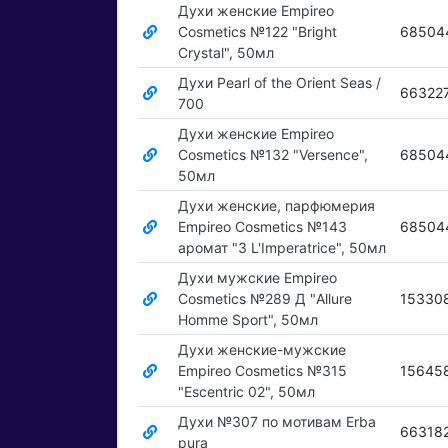
Духи женские Empireo
Cosmetics №122 "Bright
68504
Crystal", 50мл
Духи Pearl of the Orient Seas /
66322
700
Духи женские Empireo
Cosmetics №132 "Versence",
68504
50мл
Духи женские, парфюмерия
Empireo Cosmetics №143
68504
аромат "3 L'Imperatrice", 50мл
Духи мужские Empireo
Cosmetics №289 Д "Allure
15330
Homme Sport", 50мл
Духи женские-мужские
Empireo Cosmetics №315
15645
"Escentric 02", 50мл
Духи №307 по мотивам Erba
66318
pura