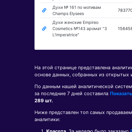
Духи № 161 по мотивам
78377
Champs Elysees
Духи женские Empireo
Cosmetics №143 аромат "3
15645
L'Imperatrice"
На этой странице представлена аналит
основе данных, собранных из открытых 
По данным нашей аналитической систем
за последние 7 дней составила
Показать
289 шт.
Ниже представлен топ самых продаваем
аналитики:
Красота
. За неделю было заказано