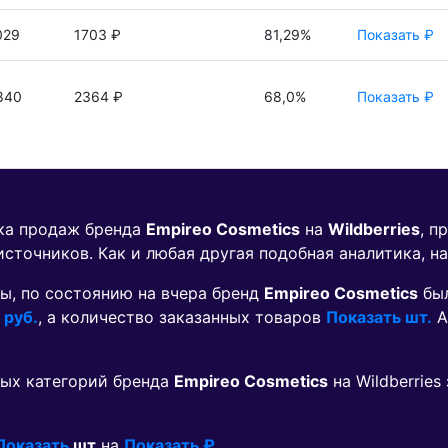
029
1703 ₽
81,29%
Показать ₽
840
2364 ₽
68,0%
Показать ₽
ика продаж бренда
Empireo Cosmetics
на
Wildberries
, п
источников. Как и любая другая подобная аналитика, н
ы, по состоянию на вчера бренд
Empireo Cosmetics
был
 руб.
, а количество заказанных товаров
Показать шт.
А
ых категорий бренда
Empireo Cosmetics
на Wildberrie
Показать
шт
на
Показать ₽
.