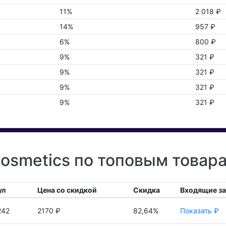
11%
2 018 ₽
14%
957 ₽
6%
800 ₽
9%
321 ₽
9%
321 ₽
9%
321 ₽
9%
321 ₽
osmetics по топовым товара
ул
Цена со скидкой
Скидка
Входящие з
242
2170 ₽
82,64%
Показать ₽