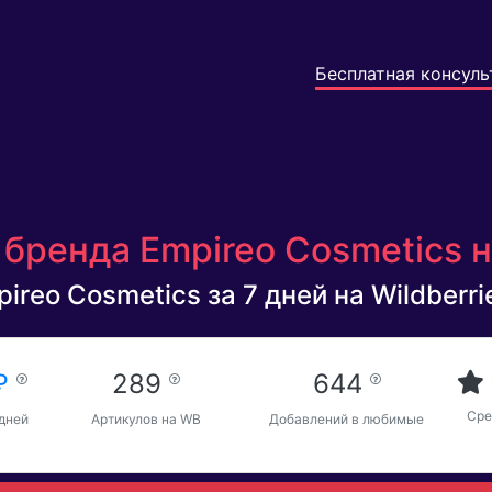
Бесплатная консуль
бренда Empireo Cosmetics н
ireo Cosmetics за 7 дней на Wildberri
 ₽
289
644
Сре
 дней
Артикулов на WB
Добавлений в любимые