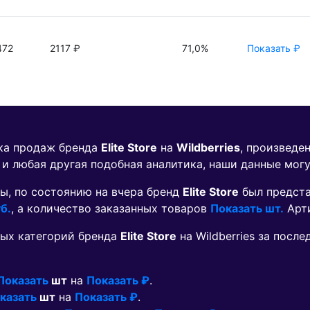
472
2117 ₽
71,0%
Показать ₽
ика продаж бренда
Elite Store
на
Wildberries
, произведе
 и любая другая подобная аналитика, наши данные мог
ы, по состоянию на вчера бренд
Elite Store
был предст
б.
, а количество заказанных товаров
Показать шт.
Арт
ых категорий бренда
Elite Store
на Wildberries за посл
Показать
шт
на
Показать ₽
.
казать
шт
на
Показать ₽
.