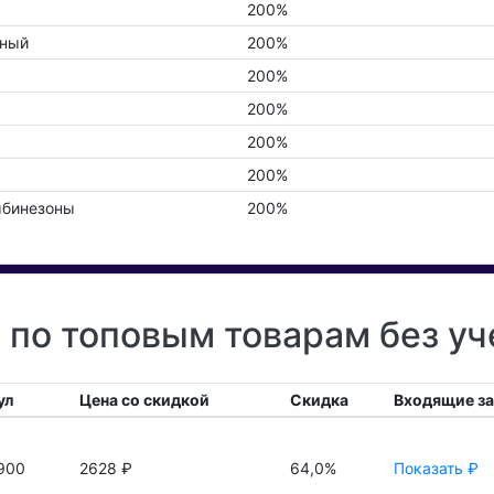
200%
вный
200%
200%
200%
200%
200%
мбинезоны
200%
e по топовым товарам без у
ул
Цена со скидкой
Скидка
Входящие з
900
2628 ₽
64,0%
Показать ₽