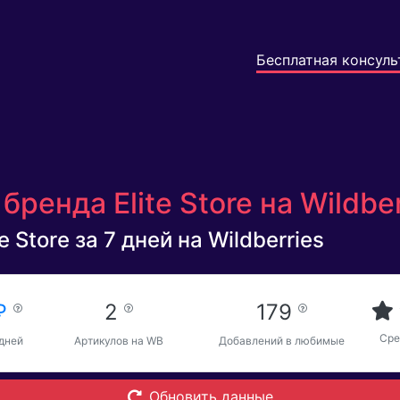
Бесплатная консуль
ренда Elite Store на Wildbe
 Store за 7 дней на Wildberries
 ₽
2
179
Сре
 дней
Артикулов на WB
Добавлений в любимые
Обновить данные