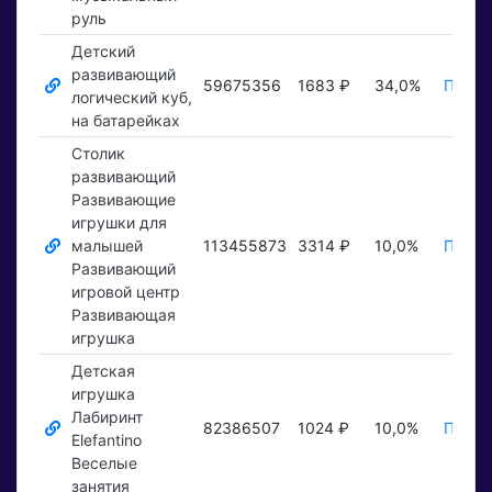
руль
Детский
развивающий
59675356
1683 ₽
34,0%
Показ
логический куб,
на батарейках
Столик
развивающий
Развивающие
игрушки для
малышей
113455873
3314 ₽
10,0%
Показ
Развивающий
игровой центр
Развивающая
игрушка
Детская
игрушка
Лабиринт
82386507
1024 ₽
10,0%
Показ
Elefantino
Веселые
занятия