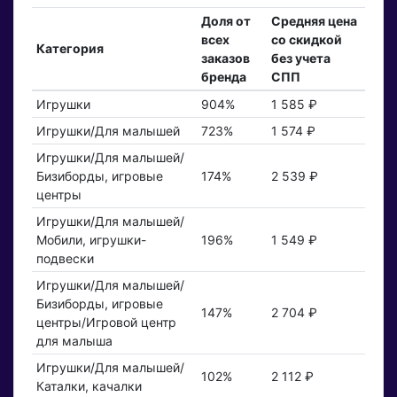
Доля от
Средняя цена
всех
со скидкой
Категория
заказов
без учета
бренда
СПП
Игрушки
904%
1 585 ₽
Игрушки/Для малышей
723%
1 574 ₽
Игрушки/Для малышей/
Бизиборды, игровые
174%
2 539 ₽
центры
Игрушки/Для малышей/
Мобили, игрушки-
196%
1 549 ₽
подвески
Игрушки/Для малышей/
Бизиборды, игровые
147%
2 704 ₽
центры/Игровой центр
для малыша
Игрушки/Для малышей/
102%
2 112 ₽
Каталки, качалки