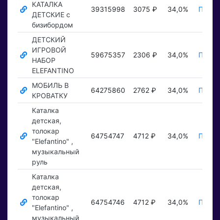
КАТАЛКА
39315998
3075 ₽
34,0%
Показ
ДЕТСКИЕ с
бизибордом
ДЕТСКИЙ
ИГРОВОЙ
59675357
2306 ₽
34,0%
Показ
НАБОР
ELEFANTINO
МОБИЛЬ В
64275860
2762 ₽
34,0%
Показ
КРОВАТКУ
Каталка
детская,
толокар
64754747
4712 ₽
34,0%
Показ
"Elefantino" ,
музыкальный
руль
Каталка
детская,
толокар
64754746
4712 ₽
34,0%
Показ
"Elefantino" ,
музыкальный