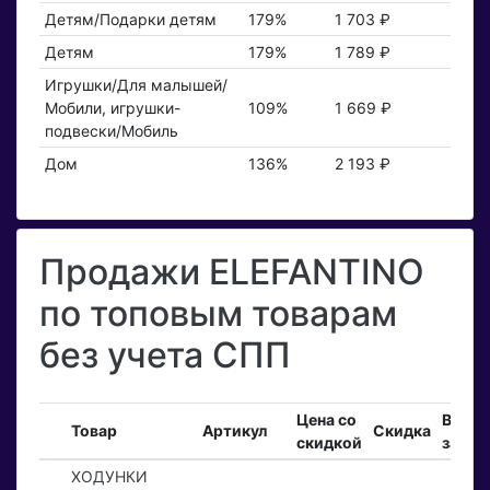
Детям/Подарки детям
179%
1 703 ₽
Детям
179%
1 789 ₽
Игрушки/Для малышей/
Мобили, игрушки-
109%
1 669 ₽
подвески/Мобиль
Дом
136%
2 193 ₽
Продажи ELEFANTINO
по топовым товарам
без учета СПП
Цена со
Вход
Товар
Артикул
Скидка
скидкой
заказ
ХОДУНКИ