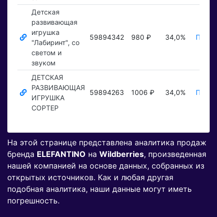
Детская
развивающая
игрушка
59894342
980 ₽
34,0%
Показ
"Лабиринт", со
светом и
звуком
ДЕТСКАЯ
РАЗВИВАЮЩАЯ
59894263
1006 ₽
34,0%
Показ
ИГРУШКА
СОРТЕР
На этой странице представлена аналитика продаж
бренда
ELEFANTINO
на
Wildberries
, произведенная
нашей компанией на основе данных, собранных из
открытых источников. Как и любая другая
подобная аналитика, наши данные могут иметь
погрешность.