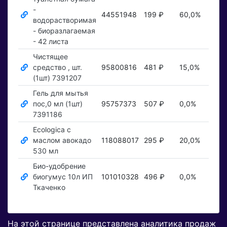
-
44551948
199 ₽
60,0%
Пока
водорастворимая
- биоразлагаемая
- 42 листа
Чистящее
средство , шт.
95800816
481 ₽
15,0%
Пока
(1шт) 7391207
Гель для мытья
пос,0 мл (1шт)
95757373
507 ₽
0,0%
Пока
7391186
Ecologica с
маслом авокадо
118088017
295 ₽
20,0%
Пока
530 мл
Био-удобрение
биогумус 10л ИП
101010328
496 ₽
0,0%
Пока
Ткаченко
На этой странице представлена аналитика продаж