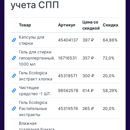
учета СПП
Цена со
Вхо
Товар
Артикул
Скидка
скидкой
зак
Капсулы для
45404137
397 ₽
64,86%
Пока
стирки
Гель для стирки
гипоаллергенный,
16716531
357 ₽
72,0%
Пока
1000 мл
Гель Ecologica
45319571
300 ₽
20,0%
Пока
экстракт хлопка
Чистящее
96562578
614 ₽
58,29%
Пока
средство -1 ШТ.
Гель Ecologica
Растительные
45319576
265 ₽
20,0%
Пока
экстракты
Влажная
туалетная бумага