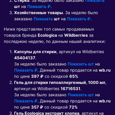
Стирка
. За неделю было заказано
Показать
шт
на
Показать ₽
.
Хозяйственные товары
. За неделю было
заказано
Показать
шт
на
Показать ₽
.
Ниже представлен топ самых продаваемых
товаров бренда
Ecologica
на
Wildberries
за
последнюю неделю, по данным нашей аналитики:
Капсулы для стирки
, артикул на Wildberries
45404137
.
За неделю было заказано
Показать шт
на
Показать ₽
. Данный товар продается на
wb.ru
по цене
397 ₽
co скидкой
65%
Гель для стирки гипоаллергенный, 1000 мл
,
артикул на Wildberries
16716531
.
За неделю было заказано
Показать шт
на
Показать ₽
. Данный товар продается на
wb.ru
по цене
357 ₽
co скидкой
72%
Гель Ecologica экстракт хлопка
, артикул на