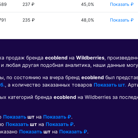
589
237 ₽
45,0%
Показать ₽
791
235 ₽
48,0%
Показать ₽
ика продаж бренда
ecoblend
на
Wildberries
, произведен
 и любая другая подобная аналитика, наши данные мог
ы, по состоянию на вчера бренд
ecoblend
был предста
б.
, а количество заказанных товаров
Показать шт.
Арт
ых категорий бренда
ecoblend
на Wildberries за после
но
Показать
шт
на
Показать ₽
.
ано
Показать
шт
на
Показать ₽
.
заказано
Показать
шт
на
Показать ₽
.