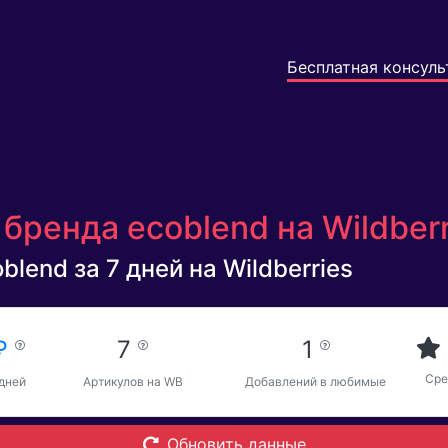
Бесплатная консуль
бренда ecoblend на Wildber
lend за 7 дней на Wildberries
 ₽
7
1
Сре
 дней
Артикулов на WB
Добавлений в любимые
Обновить данные