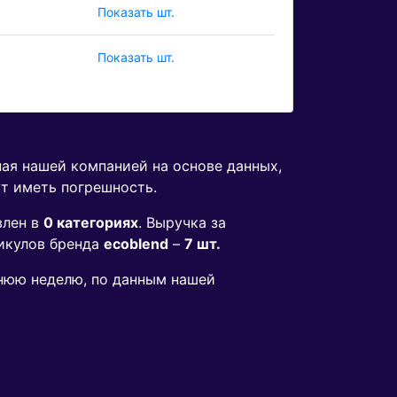
Показать шт.
Показать шт.
ная нашей компанией на основе данных,
ут иметь погрешность.
влен в
0 категориях
. Выручка за
икулов бренда
ecoblend
–
7 шт.
днюю неделю, по данным нашей