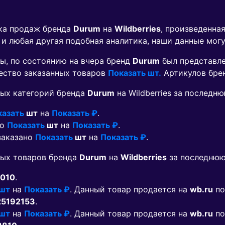
ика продаж бренда
Durum
на
Wildberries
, произведенна
 и любая другая подобная аналитика, наши данные мог
ы, по состоянию на вчера бренд
Durum
был представл
чество заказанных товаров
Показать шт.
Артикулов бре
ых категорий бренда
Durum
на Wildberries за последн
казать
шт
на
Показать ₽
.
но
Показать
шт
на
Показать ₽
.
 заказано
Показать
шт
на
Показать ₽
.
мых товаров бренда
Durum
на
Wildberries
за последнюю
010
.
 шт
на
Показать ₽
. Данный товар продается на
wb.ru
по
25192153
.
 шт
на
Показать ₽
. Данный товар продается на
wb.ru
по