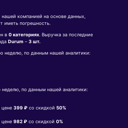
я нашей компанией на основе данных,
ут иметь погрешность.
ен в
0 категориях
. Выручка за последние
нда
Durum
–
3 шт.
юю неделю, по данным нашей аналитики:
 неделю, по данным нашей аналитики:
 цене
399 ₽
co скидкой
50%
 цене
982 ₽
co скидкой
0%