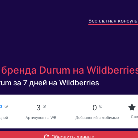
Бесплатная консуль
бренда Durum на Wildberrie
um за 7 дней на Wildberries
 ₽
3
0
Сре
 дней
Артикулов на WB
Добавлений в любимые
Обновить данные