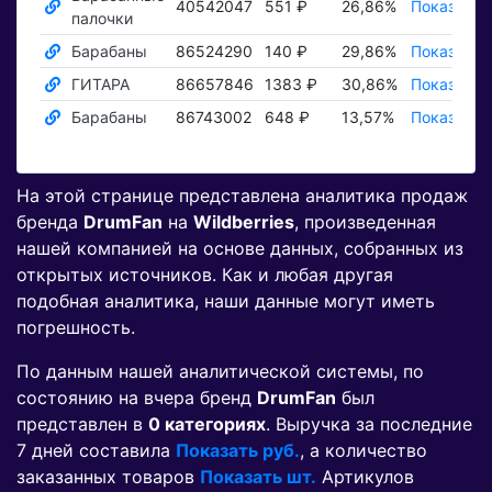
40542047
551 ₽
26,86%
Показать 
палочки
Барабаны
86524290
140 ₽
29,86%
Показать 
ГИТАРА
86657846
1383 ₽
30,86%
Показать 
Барабаны
86743002
648 ₽
13,57%
Показать 
На этой странице представлена аналитика продаж
бренда
DrumFan
на
Wildberries
, произведенная
нашей компанией на основе данных, собранных из
открытых источников. Как и любая другая
подобная аналитика, наши данные могут иметь
погрешность.
По данным нашей аналитической системы, по
состоянию на вчера бренд
DrumFan
был
представлен в
0 категориях
. Выручка за последние
7 дней составила
Показать руб.
, а количество
заказанных товаров
Показать шт.
Артикулов