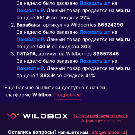
За неделю было заказано
Показать шт
на
Показать ₽
. Данный товар продается на
wb.ru
по цене
551 ₽
co скидкой
27%
Барабаны
, артикул на Wildberries
86524290
.
За неделю было заказано
Показать шт
на
Показать ₽
. Данный товар продается на
wb.ru
по цене
140 ₽
co скидкой
30%
ГИТАРА
, артикул на Wildberries
86657846
.
За неделю было заказано
Показать шт
на
Показать ₽
. Данный товар продается на
wb.ru
по цене
1 383 ₽
co скидкой
31%
Еще больше аналитики доступно в нашей
платформе
Wildbox
.
Подробнее
Политика конфиденциальности
Информация о cookies
Остались вопросы?
Напишите нам:
info@wildbox.ru
|