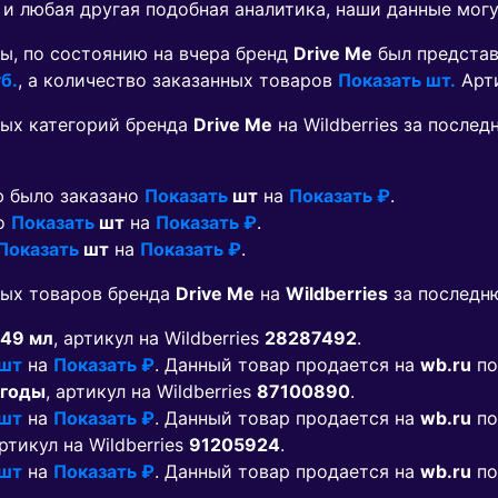
 и любая другая подобная аналитика, наши данные мог
ы, по состоянию на вчера бренд
Drive Me
был представ
б.
, а количество заказанных товаров
Показать шт.
Арт
ых категорий бренда
Drive Me
на Wildberries за после
ю было заказано
Показать
шт
на
Показать ₽
.
но
Показать
шт
на
Показать ₽
.
Показать
шт
на
Показать ₽
.
мых товаров бренда
Drive Me
на
Wildberries
за последню
449 мл
, артикул на Wildberries
28287492
.
 шт
на
Показать ₽
. Данный товар продается на
wb.ru
по
ягоды
, артикул на Wildberries
87100890
.
 шт
на
Показать ₽
. Данный товар продается на
wb.ru
по
артикул на Wildberries
91205924
.
 шт
на
Показать ₽
. Данный товар продается на
wb.ru
по