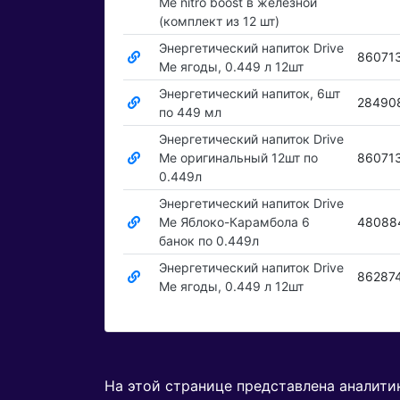
Me nitro boost в железной
(комплект из 12 шт)
Энергетический напиток Drive
86071
Me ягоды, 0.449 л 12шт
Энергетический напиток, 6шт
28490
по 449 мл
Энергетический напиток Drive
Me оригинальный 12шт по
86071
0.449л
Энергетический напиток Drive
Me Яблоко-Карамбола 6
48088
банок по 0.449л
Энергетический напиток Drive
86287
Me ягоды, 0.449 л 12шт
На этой странице представлена аналит