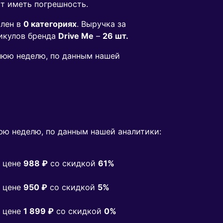
ут иметь погрешность.
лен в
0 категориях
. Выручка за
икулов бренда
Drive Me
–
26 шт.
днюю неделю, по данным нашей
ю неделю, по данным нашей аналитики:
 цене
988 ₽
co скидкой
61%
 цене
950 ₽
co скидкой
5%
 цене
1 899 ₽
co скидкой
0%