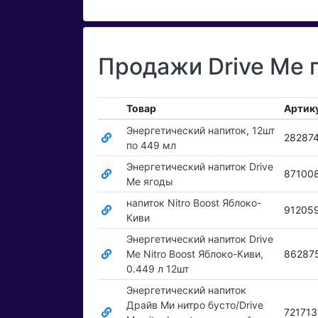
Продажи Drive Me 
Товар
Артик
Энергетический напиток, 12шт
28287
по 449 мл
Энергетический напиток Drive
87100
Me ягоды
напиток Nitro Boost Яблоко-
91205
Киви
Энергетический напиток Drive
Me Nitro Boost Яблоко-Киви,
86287
0.449 л 12шт
Энергетический напиток
Драйв Ми нитро бусто/Drive
72171