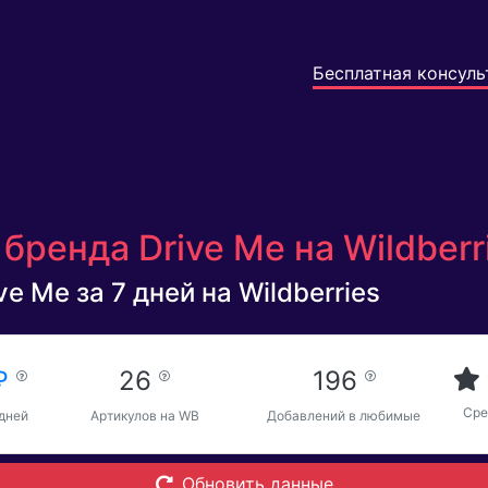
Бесплатная консуль
бренда Drive Me на Wildberr
e Me за 7 дней на Wildberries
 ₽
26
196
Сре
 дней
Артикулов на WB
Добавлений в любимые
Обновить данные