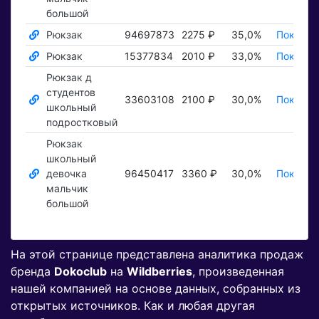
большой
Рюкзак
94697873
2275 ₽
35,0%
Показат
Рюкзак
15377834
2010 ₽
33,0%
Показат
Рюкзак д
студентов
33603108
2100 ₽
30,0%
Показат
школьный
подростковый
Рюкзак
школьный
девочка
96450417
3360 ₽
30,0%
Показат
мальчик
большой
На этой странице представлена аналитика продаж
бренда
Dokoclub
на
Wildberries
, произведенная
нашей компанией на основе данных, собранных из
открытых источников. Как и любая другая