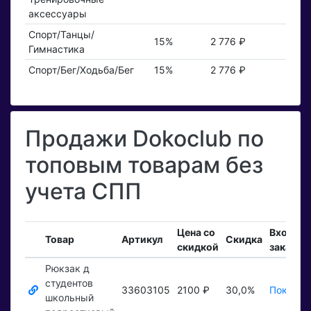
аксессуары
Спорт/Танцы/
15%
2 776 ₽
Гимнастика
Спорт/Бег/Ходьба/Бег
15%
2 776 ₽
Продажи Dokoclub по
топовым товарам без
учета СПП
Цена со
Входящ
Товар
Артикул
Скидка
скидкой
заказы
Рюкзак д
студентов
33603105
2100 ₽
30,0%
Показат
школьный