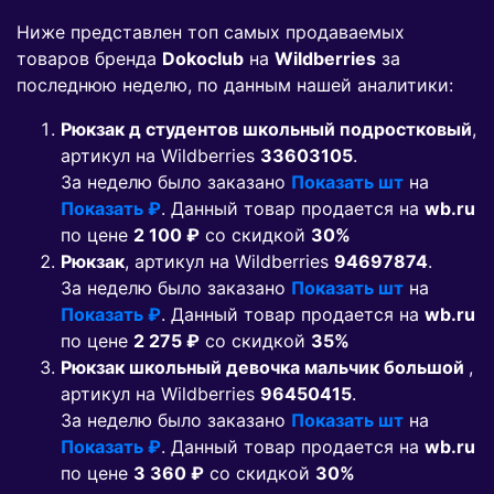
Ниже представлен топ самых продаваемых
товаров бренда
Dokoclub
на
Wildberries
за
последнюю неделю, по данным нашей аналитики:
Рюкзак д студентов школьный подростковый
,
артикул на Wildberries
33603105
.
За неделю было заказано
Показать шт
на
Показать ₽
. Данный товар продается на
wb.ru
по цене
2 100 ₽
co скидкой
30%
Рюкзак
, артикул на Wildberries
94697874
.
За неделю было заказано
Показать шт
на
Показать ₽
. Данный товар продается на
wb.ru
по цене
2 275 ₽
co скидкой
35%
Рюкзак школьный девочка мальчик большой
,
артикул на Wildberries
96450415
.
За неделю было заказано
Показать шт
на
Показать ₽
. Данный товар продается на
wb.ru
по цене
3 360 ₽
co скидкой
30%