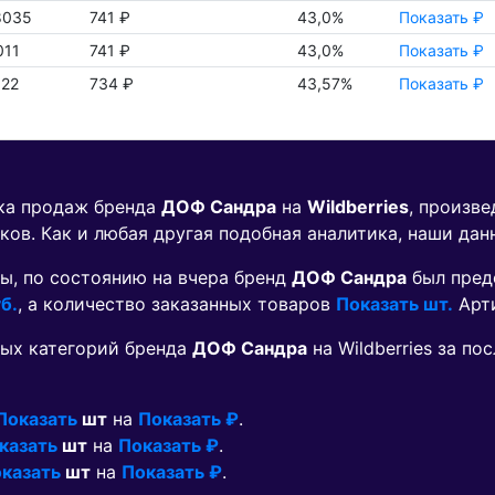
8035
741 ₽
43,0%
Показать ₽
011
741 ₽
43,0%
Показать ₽
022
734 ₽
43,57%
Показать ₽
ика продаж бренда
ДОФ Сандра
на
Wildberries
, произв
ков. Как и любая другая подобная аналитика, наши дан
ы, по состоянию на вчера бренд
ДОФ Сандра
был пред
б.
, а количество заказанных товаров
Показать шт.
Арт
ых категорий бренда
ДОФ Сандра
на Wildberries за п
Показать
шт
на
Показать ₽
.
казать
шт
на
Показать ₽
.
казать
шт
на
Показать ₽
.