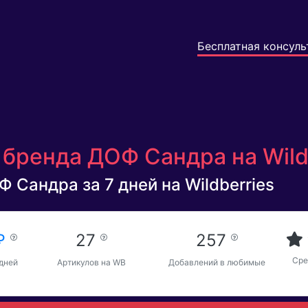
Бесплатная консуль
 бренда ДОФ Сандра на Wild
 Сандра за 7 дней на Wildberries
 ₽
27
257
Сре
 дней
Артикулов на WB
Добавлений в любимые