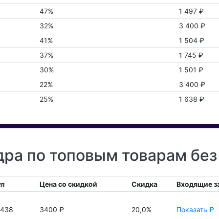
47%
1 497 ₽
32%
3 400 ₽
41%
1 504 ₽
37%
1 745 ₽
30%
1 501 ₽
22%
3 400 ₽
25%
1 638 ₽
а по топовым товарам без
ул
Цена со скидкой
Скидка
Входящие з
3438
3400 ₽
20,0%
Показать ₽