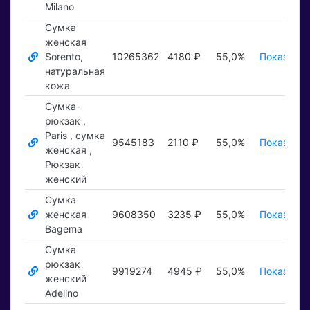
Milano
Сумка
женская
Sorento,
10265362
4180 ₽
55,0%
Показать 
натуральная
кожа
Сумка-
рюкзак ,
Paris , сумка
9545183
2110 ₽
55,0%
Показать 
женская ,
Рюкзак
женский
Сумка
женская
9608350
3235 ₽
55,0%
Показать 
Bagema
Сумка
рюкзак
9919274
4945 ₽
55,0%
Показать 
женский
Adelino