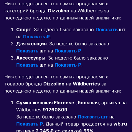
Ниже представлен топ самых продаваемых
категорий бренда
Dizzolino
на Wildberries за
последнюю неделю, по данным нашей аналитики:
Спорт
. За неделю было заказано
Показать
шт
на
Показать ₽
.
Для женщин
. За неделю было заказано
Показать
шт
на
Показать ₽
.
Аксессуары
. За неделю было заказано
Показать
шт
на
Показать ₽
.
Ниже представлен топ самых продаваемых
товаров бренда
Dizzolino
на
Wildberries
за
последнюю неделю, по данным нашей аналитики:
Сумка женская Florense , большая
, артикул на
Wildberries
91260809
.
За неделю было заказано
Показать шт
на
Показать ₽
. Данный товар продается на
wb.ru
по цене
2 245 ₽
co скидкой
55%