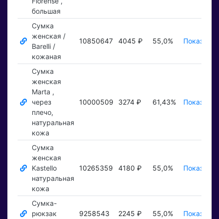
Florense ,
большая
Сумка
женская /
10850647
4045 ₽
55,0%
Показать 
Barelli /
кожаная
Сумка
женская
Marta ,
через
10000509
3274 ₽
61,43%
Показать 
плечо,
натуральная
кожа
Сумка
женская
Kastello
10265359
4180 ₽
55,0%
Показать 
натуральная
кожа
Сумка-
рюкзак
9258543
2245 ₽
55,0%
Показать 