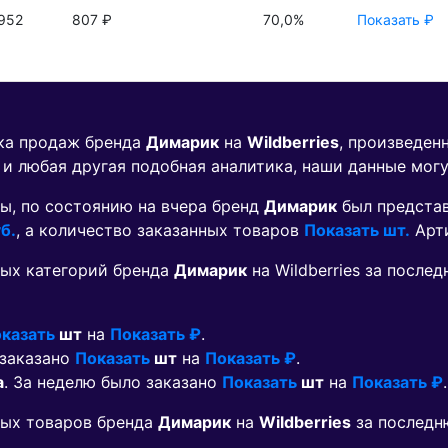
952
807 ₽
70,0%
Показать ₽
ика продаж бренда
Димарик
на
Wildberries
, произведен
 и любая другая подобная аналитика, наши данные мог
ы, по состоянию на вчера бренд
Димарик
был предста
б.
, а количество заказанных товаров
Показать шт.
Арт
ых категорий бренда
Димарик
на Wildberries за после
казать
шт
на
Показать ₽
.
 заказано
Показать
шт
на
Показать ₽
.
а
. За неделю было заказано
Показать
шт
на
Показать ₽
.
мых товаров бренда
Димарик
на
Wildberries
за последн